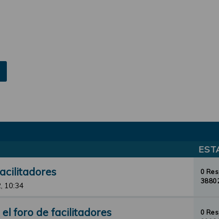
EST
acilitadores
0 Re
38802
, 10:34
l foro de facilitadores
0 Re