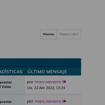
9 temas
Página
1
de
1
ADÍSTICAS
ÚLTIMO MENSAJE
por
marc.navarro
spuestas
 Vistas
Vie, 22 Abr 2022, 10:34
por
marc.navarro
spuestas