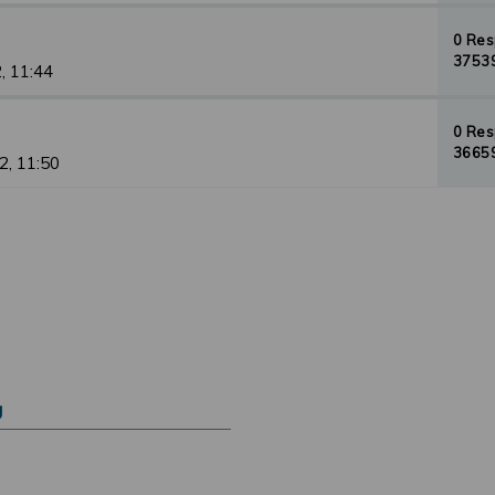
0 Re
37539
, 11:44
0 Re
36659
2, 11:50
Ú