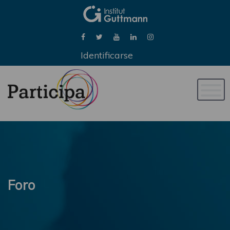
Identificarse
Naveg
de
palan
Foro