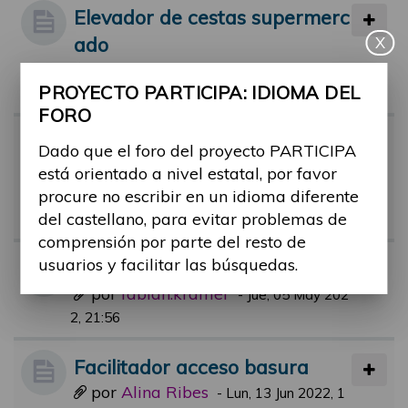
Elevador de cestas supermerc
ado
X
por
Alina Ribes
-
Mié, 14 Sep 2022, 10:3
PROYECTO PARTICIPA: IDIOMA DEL
1
FORO
Facilitadores piscinas municip
Dado que el foro del proyecto PARTICIPA
ales.
está orientado a nivel estatal, por favor
por
rafael.aguerri
procure no escribir en un idioma diferente
-
Jue, 21 Jul 2022, 09:
del castellano, para evitar problemas de
51
comprensión por parte del resto de
usuarios y facilitar las búsquedas.
BUDDY Service App
por
fabian.krämer
-
Jue, 05 May 202
2, 21:56
Facilitador acceso basura
por
Alina Ribes
-
Lun, 13 Jun 2022, 1