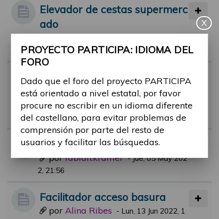
Elevador de cestas supermerc
ado
X
por
Alina Ribes
-
Mié, 14 Sep 2022, 10:3
PROYECTO PARTICIPA: IDIOMA DEL
1
FORO
Facilitadores piscinas municip
Dado que el foro del proyecto PARTICIPA
ales.
está orientado a nivel estatal, por favor
por
rafael.aguerri
procure no escribir en un idioma diferente
-
Jue, 21 Jul 2022, 09:
del castellano, para evitar problemas de
51
comprensión por parte del resto de
usuarios y facilitar las búsquedas.
BUDDY Service App
por
fabian.krämer
-
Jue, 05 May 202
2, 21:56
Facilitador acceso basura
por
Alina Ribes
-
Lun, 13 Jun 2022, 1