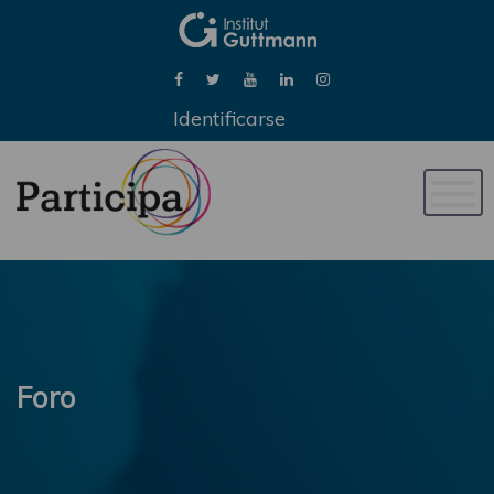
Identificarse
Naveg
de
palan
Foro