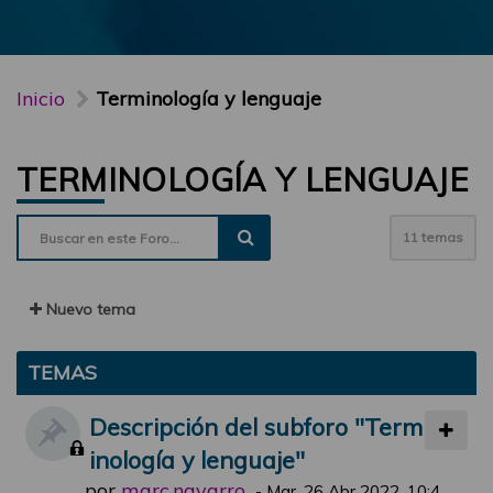
Inicio
Terminología y lenguaje
TERMINOLOGÍA Y LENGUAJE
11 temas
Nuevo tema
TEMAS
Descripción del subforo "Term
inología y lenguaje"
por
marc.navarro
-
Mar, 26 Abr 2022, 10:4