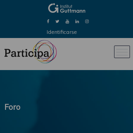
Identificarse
Naveg
de
palan
Foro