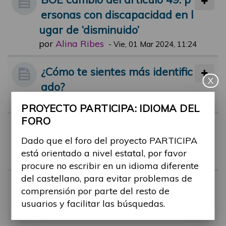
ersonas con discapacidad en l
ugar de ‘disminuido’
por
Alina Ribes
-
Vie, 01 Mar 2024, 11:24
¿Cómo te sientes más identific
X
ado?
por
Alina Ribes
-
Lun, 25 Abr 2022, 17:15
PROYECTO PARTICIPA: IDIOMA DEL
FORO
Término "Capacidades diferen
Dado que el foro del proyecto PARTICIPA
tes"
está orientado a nivel estatal, por favor
por
Alina Ribes
-
Jue, 09 Feb 2023, 11:45
procure no escribir en un idioma diferente
del castellano, para evitar problemas de
Guía sobre: "Cómo hablar de l
comprensión por parte del resto de
as personas con discapacida
usuarios y facilitar las búsquedas.
d"