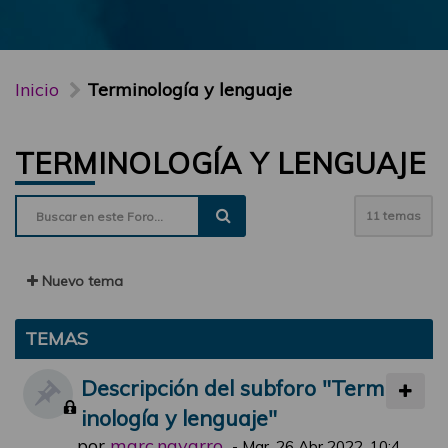
Inicio
Terminología y lenguaje
TERMINOLOGÍA Y LENGUAJE
11 temas
Nuevo tema
TEMAS
Descripción del subforo "Term
inología y lenguaje"
por
marc.navarro
-
Mar, 26 Abr 2022, 10:4