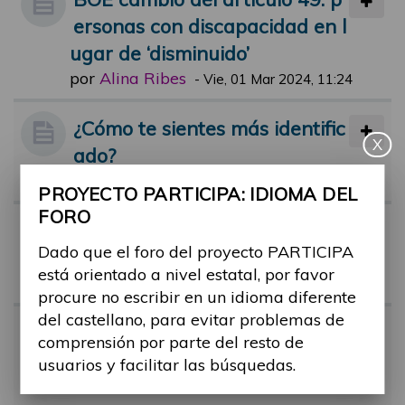
ersonas con discapacidad en l
ugar de ‘disminuido’
por
Alina Ribes
-
Vie, 01 Mar 2024, 11:24
¿Cómo te sientes más identific
X
ado?
por
Alina Ribes
-
Lun, 25 Abr 2022, 17:15
PROYECTO PARTICIPA: IDIOMA DEL
FORO
Término "Capacidades diferen
Dado que el foro del proyecto PARTICIPA
tes"
está orientado a nivel estatal, por favor
por
Alina Ribes
-
Jue, 09 Feb 2023, 11:45
procure no escribir en un idioma diferente
del castellano, para evitar problemas de
Guía sobre: "Cómo hablar de l
comprensión por parte del resto de
as personas con discapacida
usuarios y facilitar las búsquedas.
d"