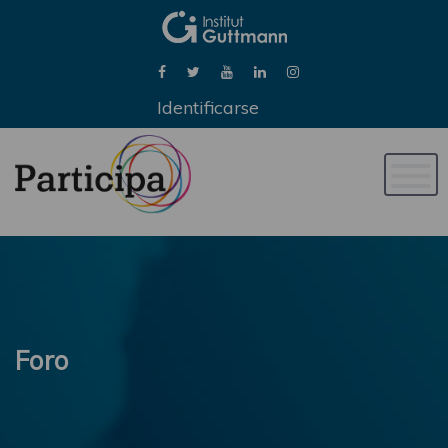
Identificarse
Naveg
de
palan
Foro