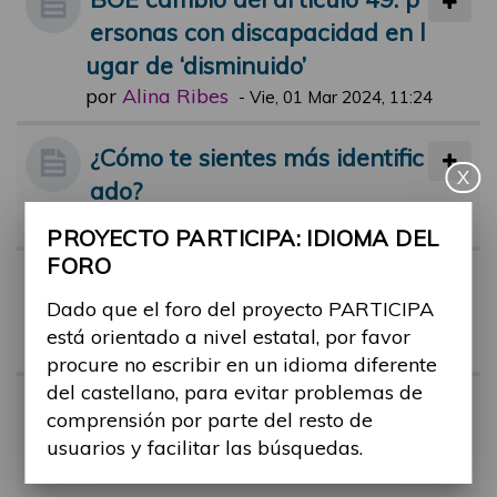
ersonas con discapacidad en l
ugar de ‘disminuido’
por
Alina Ribes
-
Vie, 01 Mar 2024, 11:24
¿Cómo te sientes más identific
X
ado?
por
Alina Ribes
-
Lun, 25 Abr 2022, 17:15
PROYECTO PARTICIPA: IDIOMA DEL
FORO
Término "Capacidades diferen
Dado que el foro del proyecto PARTICIPA
tes"
está orientado a nivel estatal, por favor
por
Alina Ribes
-
Jue, 09 Feb 2023, 11:45
procure no escribir en un idioma diferente
del castellano, para evitar problemas de
Guía sobre: "Cómo hablar de l
comprensión por parte del resto de
as personas con discapacida
usuarios y facilitar las búsquedas.
d"