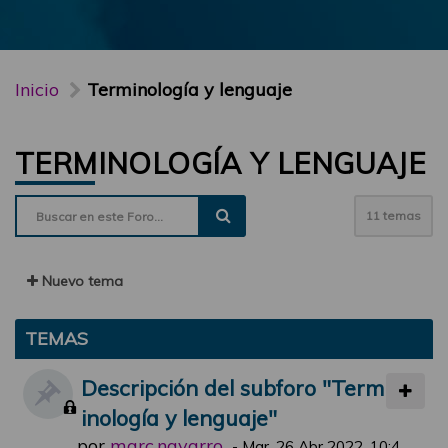
Inicio
Terminología y lenguaje
TERMINOLOGÍA Y LENGUAJE
11 temas
Nuevo tema
TEMAS
Descripción del subforo "Term
inología y lenguaje"
por
marc.navarro
-
Mar, 26 Abr 2022, 10:4