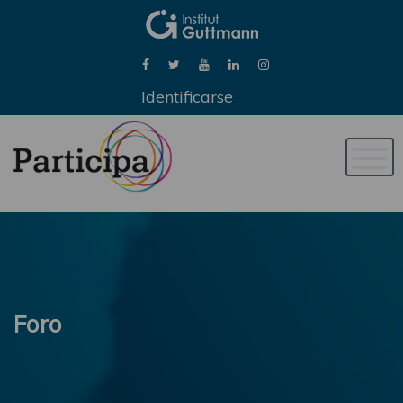
Identificarse
Naveg
de
palan
Foro