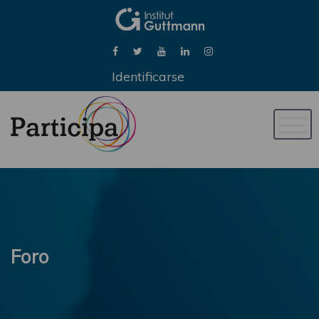
Identificarse
Naveg
de
palan
Foro