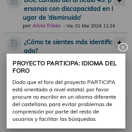
ersonas con discapacidad en l
ugar de ‘disminuido’
por
Alina Ribes
-
Vie, 01 Mar 2024, 11:24
¿Cómo te sientes más identific
X
ado?
por
Alina Ribes
-
Lun, 25 Abr 2022, 17:15
PROYECTO PARTICIPA: IDIOMA DEL
FORO
Término "Capacidades diferen
Dado que el foro del proyecto PARTICIPA
tes"
está orientado a nivel estatal, por favor
por
Alina Ribes
-
Jue, 09 Feb 2023, 11:45
procure no escribir en un idioma diferente
del castellano, para evitar problemas de
Guía sobre: "Cómo hablar de l
comprensión por parte del resto de
as personas con discapacida
usuarios y facilitar las búsquedas.
d"