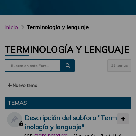
Inicio
Terminología y lenguaje
TERMINOLOGÍA Y LENGUAJE
11 temas
Nuevo tema
TEMAS
Descripción del subforo "Term
inología y lenguaje"
por
marc.navarro
-
Mar, 26 Abr 2022, 10:4