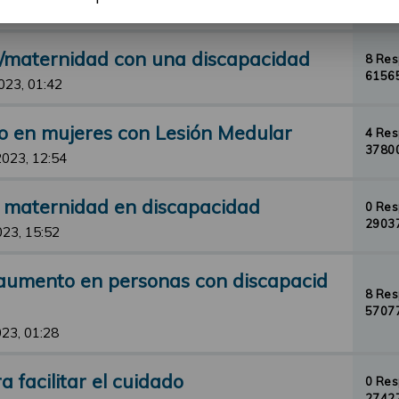
33095
23, 23:12
d/maternidad con una discapacidad
8 Re
61565
023, 01:42
o en mujeres con Lesión Medular
4 Re
37800
2023, 12:54
y maternidad en discapacidad
0 Re
29037
023, 15:52
aumento en personas con discapacid
8 Re
57077
23, 01:28
 facilitar el cuidado
0 Re
27427