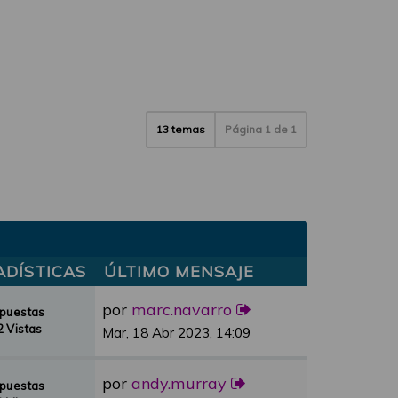
13 temas
Página
1
de
1
ADÍSTICAS
ÚLTIMO MENSAJE
por
marc.navarro
spuestas
 Vistas
Mar, 18 Abr 2023, 14:09
por
andy.murray
spuestas