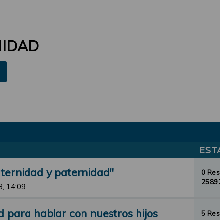
d
NIDAD
EST
aternidad y paternidad"
0 Re
25892
3, 14:09
d para hablar con nuestros hijos
5 Re