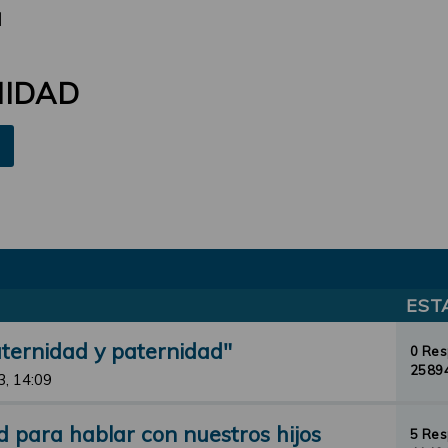
d
NIDAD
EST
aternidad y paternidad"
0 Re
25894
3, 14:09
d para hablar con nuestros hijos
5 Re