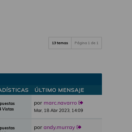
13 temas
Página
1
de
1
ADÍSTICAS
ÚLTIMO MENSAJE
por
marc.navarro
spuestas
 Vistas
Mar, 18 Abr 2023, 14:09
por
andy.murray
spuestas