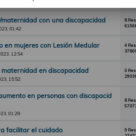
33095
23, 23:12
d/maternidad con una discapacidad
8 Re
61566
023, 01:42
o en mujeres con Lesión Medular
4 Re
37800
2023, 12:54
y maternidad en discapacidad
0 Re
29038
023, 15:52
aumento en personas con discapacid
8 Re
57077
23, 01:28
 facilitar el cuidado
0 Re
27427