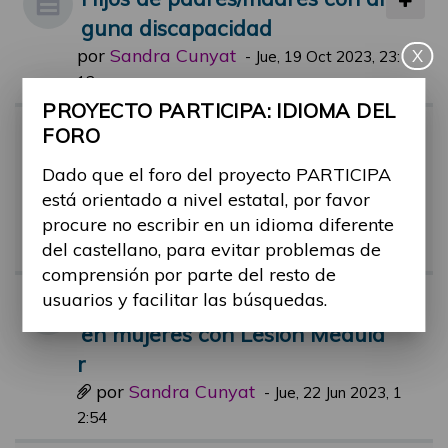
guna discapacidad
por
Sandra Cunyat
X
-
Jue, 19 Oct 2023, 23:
12
PROYECTO PARTICIPA: IDIOMA DEL
Hallazgos sobre paternidad/m
FORO
aternidad con una discapacid
Dado que el foro del proyecto PARTICIPA
ad
está orientado a nivel estatal, por favor
por
Sandra Cunyat
procure no escribir en un idioma diferente
-
Mar, 09 May 2023, 0
del castellano, para evitar problemas de
1:42
comprensión por parte del resto de
usuarios y facilitar las búsquedas.
Comic informativo embarazo
en mujeres con Lesión Medula
r
por
Sandra Cunyat
-
Jue, 22 Jun 2023, 1
2:54