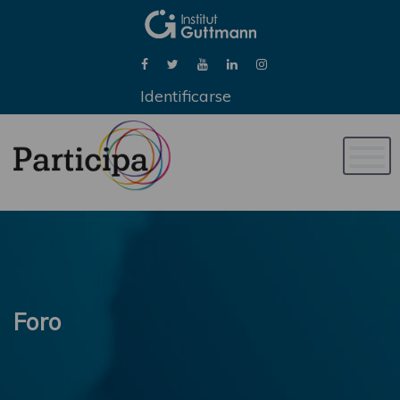
Identificarse
Naveg
de
palan
Foro