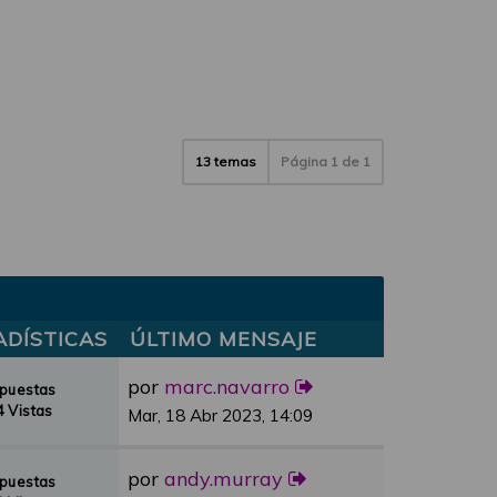
13 temas
Página
1
de
1
ADÍSTICAS
ÚLTIMO MENSAJE
por
marc.navarro
spuestas
 Vistas
Mar, 18 Abr 2023, 14:09
por
andy.murray
spuestas