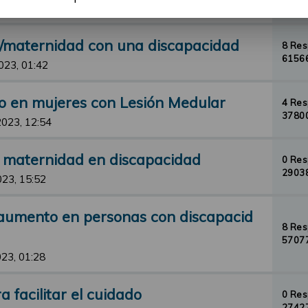
33095
23, 23:12
d/maternidad con una discapacidad
8 Re
61566
023, 01:42
o en mujeres con Lesión Medular
4 Re
37800
2023, 12:54
y maternidad en discapacidad
0 Re
29038
023, 15:52
aumento en personas con discapacid
8 Re
57077
23, 01:28
 facilitar el cuidado
0 Re
27427