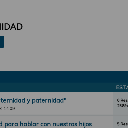
d
NIDAD
EST
aternidad y paternidad"
0 Re
25894
3, 14:09
d para hablar con nuestros hijos
5 Re