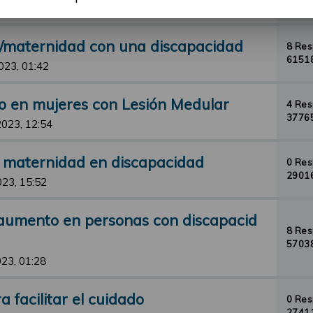
33075
23, 23:12
d/maternidad con una discapacidad
8 Re
61518
023, 01:42
o en mujeres con Lesión Medular
4 Re
37765
2023, 12:54
y maternidad en discapacidad
0 Re
29016
023, 15:52
aumento en personas con discapacid
8 Re
57038
23, 01:28
 facilitar el cuidado
0 Re
27411