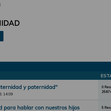
d
NIDAD
EST
aternidad y paternidad"
0 Re
25874
3, 14:09
d para hablar con nuestros hijos
5 Re