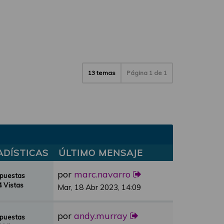
13 temas
Página
1
de
1
ADÍSTICAS
ÚLTIMO MENSAJE
por
marc.navarro
spuestas
 Vistas
Mar, 18 Abr 2023, 14:09
por
andy.murray
spuestas