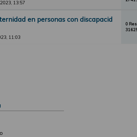
 2023, 13:57
ternidad en personas con discapacid
0 Re
31625
2023, 11:03
Ú
o