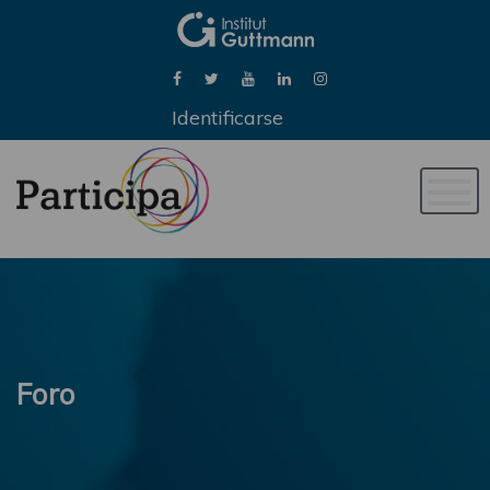
Identificarse
Naveg
de
palan
Foro