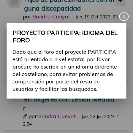
guna discapacidad
por
Sandra Cunyat
X
-
Jue, 19 Oct 2023, 23:
12
PROYECTO PARTICIPA: IDIOMA DEL
Hallazgos sobre paternidad/m
FORO
aternidad con una discapacid
Dado que el foro del proyecto PARTICIPA
ad
está orientado a nivel estatal, por favor
por
Sandra Cunyat
procure no escribir en un idioma diferente
-
Mar, 09 May 2023, 0
del castellano, para evitar problemas de
1:42
comprensión por parte del resto de
usuarios y facilitar las búsquedas.
Comic informativo embarazo
en mujeres con Lesión Medula
r
por
Sandra Cunyat
-
Jue, 22 Jun 2023, 1
2:54