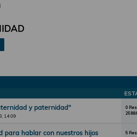
d
NIDAD
EST
aternidad y paternidad"
0 Re
25888
3, 14:09
d para hablar con nuestros hijos
5 Re