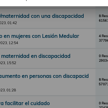
33092
23, 23:12
d/maternidad con una discapacidad
8 Re
61563
023, 01:42
o en mujeres con Lesión Medular
4 Re
37796
2023, 12:54
y maternidad en discapacidad
0 Re
29034
023, 15:52
aumento en personas con discapacid
8 Re
57073
23, 01:28
 facilitar el cuidado
0 Re
27425