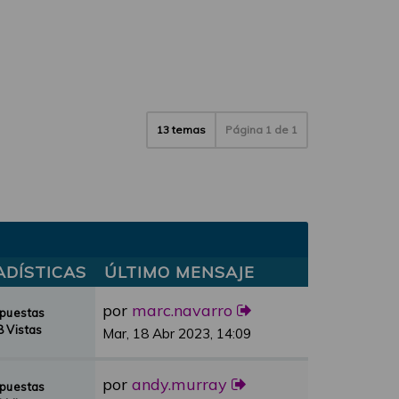
13 temas
Página
1
de
1
ADÍSTICAS
ÚLTIMO MENSAJE
por
marc.navarro
spuestas
 Vistas
Mar, 18 Abr 2023, 14:09
por
andy.murray
spuestas