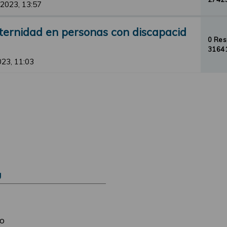
 2023, 13:57
ternidad en personas con discapacid
0 Re
31641
2023, 11:03
Ú
o