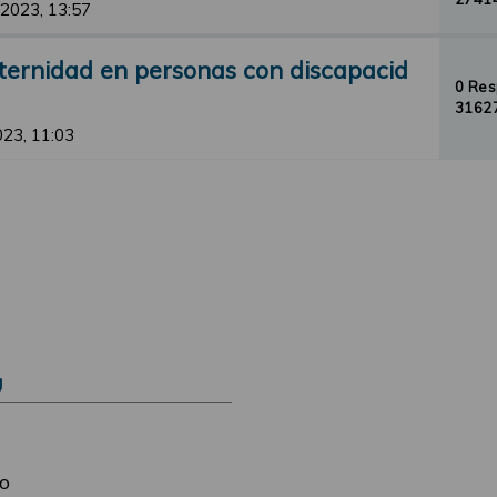
 2023, 13:57
ternidad en personas con discapacid
0 Re
31627
2023, 11:03
Ú
o