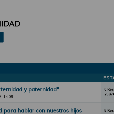
d
NIDAD
EST
aternidad y paternidad"
0 Re
25876
3, 14:09
d para hablar con nuestros hijos
5 Re