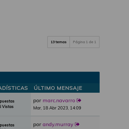
13 temas
Página
1
de
1
ADÍSTICAS
ÚLTIMO MENSAJE
por
marc.navarro
spuestas
 Vistas
Mar, 18 Abr 2023, 14:09
por
andy.murray
spuestas