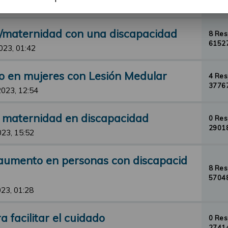
33079
23, 23:12
d/maternidad con una discapacidad
8 Re
61527
023, 01:42
o en mujeres con Lesión Medular
4 Re
37767
2023, 12:54
y maternidad en discapacidad
0 Re
29018
023, 15:52
aumento en personas con discapacid
8 Re
57048
23, 01:28
 facilitar el cuidado
0 Re
27414