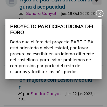
guna discapacidad
por
Sandra Cunyat
X
-
Jue, 19 Oct 2023, 23:
12
PROYECTO PARTICIPA: IDIOMA DEL
Hallazgos sobre paternidad/m
FORO
aternidad con una discapacid
Dado que el foro del proyecto PARTICIPA
ad
está orientado a nivel estatal, por favor
por
Sandra Cunyat
procure no escribir en un idioma diferente
-
Mar, 09 May 2023, 0
del castellano, para evitar problemas de
1:42
comprensión por parte del resto de
usuarios y facilitar las búsquedas.
Comic informativo embarazo
en mujeres con Lesión Medula
r
por
Sandra Cunyat
-
Jue, 22 Jun 2023, 1
2:54