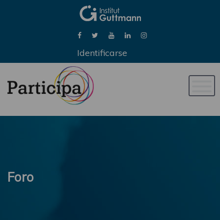
Identificarse
Naveg
de
palan
Foro