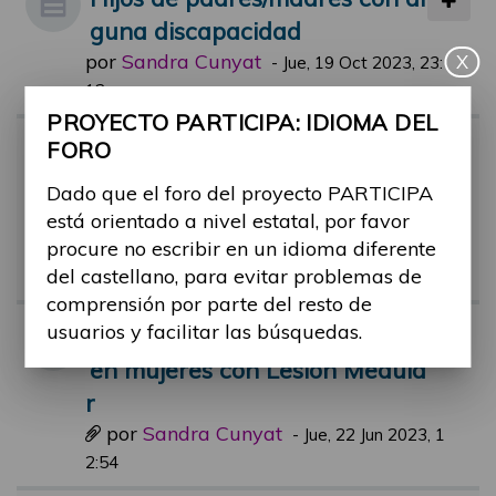
guna discapacidad
por
Sandra Cunyat
X
-
Jue, 19 Oct 2023, 23:
12
PROYECTO PARTICIPA: IDIOMA DEL
Hallazgos sobre paternidad/m
FORO
aternidad con una discapacid
Dado que el foro del proyecto PARTICIPA
ad
está orientado a nivel estatal, por favor
por
Sandra Cunyat
procure no escribir en un idioma diferente
-
Mar, 09 May 2023, 0
del castellano, para evitar problemas de
1:42
comprensión por parte del resto de
usuarios y facilitar las búsquedas.
Comic informativo embarazo
en mujeres con Lesión Medula
r
por
Sandra Cunyat
-
Jue, 22 Jun 2023, 1
2:54