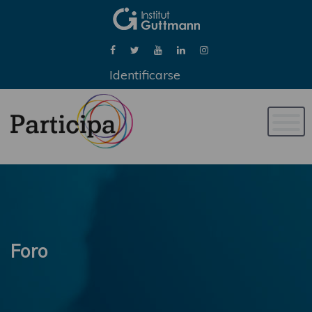
Identificarse
Naveg
de
palan
Foro