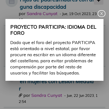
guna discapacidad
por
Sandra Cunyat
X
-
Jue, 19 Oct 2023, 23:
12
PROYECTO PARTICIPA: IDIOMA DEL
Hallazgos sobre paternidad/m
FORO
aternidad con una discapacid
Dado que el foro del proyecto PARTICIPA
ad
está orientado a nivel estatal, por favor
por
Sandra Cunyat
procure no escribir en un idioma diferente
-
Mar, 09 May 2023, 0
del castellano, para evitar problemas de
1:42
comprensión por parte del resto de
usuarios y facilitar las búsquedas.
Comic informativo embarazo
en mujeres con Lesión Medula
r
por
Sandra Cunyat
-
Jue, 22 Jun 2023, 1
2:54