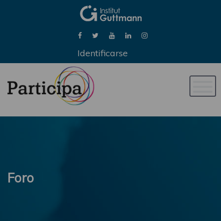
Identificarse
Naveg
de
palan
Foro