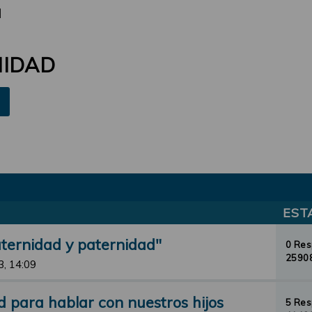
d
NIDAD
EST
aternidad y paternidad"
0 Re
25908
3, 14:09
d para hablar con nuestros hijos
5 Re