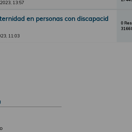
 2023, 13:57
ternidad en personas con discapacid
0 Re
31660
2023, 11:03
Ú
o