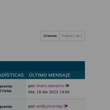
13 temas
Página
1
de
1
ADÍSTICAS
ÚLTIMO MENSAJE
por
marc.navarro
spuestas
 Vistas
Mar, 18 Abr 2023, 14:09
por
andy.murray
spuestas