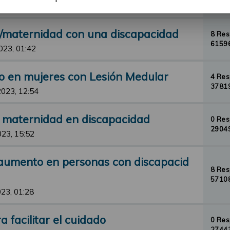
33108
23, 23:12
d/maternidad con una discapacidad
8 Re
61596
023, 01:42
o en mujeres con Lesión Medular
4 Re
37819
2023, 12:54
y maternidad en discapacidad
0 Re
29049
023, 15:52
aumento en personas con discapacid
8 Re
57108
23, 01:28
 facilitar el cuidado
0 Re
27443