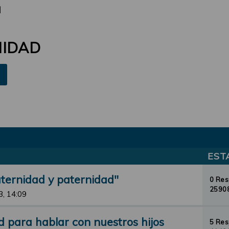
d
NIDAD
EST
aternidad y paternidad"
0 Re
25908
3, 14:09
d para hablar con nuestros hijos
5 Re