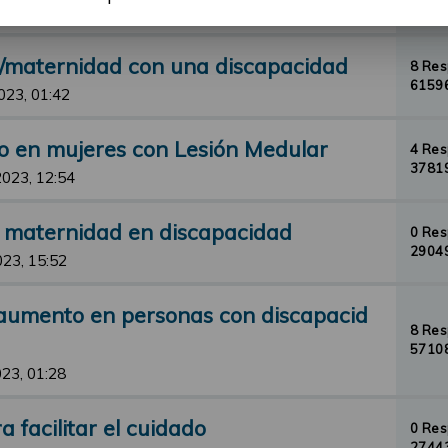
33107
23, 23:12
d/maternidad con una discapacidad
8 Re
61596
023, 01:42
o en mujeres con Lesión Medular
4 Re
37819
2023, 12:54
y maternidad en discapacidad
0 Re
29049
023, 15:52
aumento en personas con discapacid
8 Re
57108
23, 01:28
 facilitar el cuidado
0 Re
27443