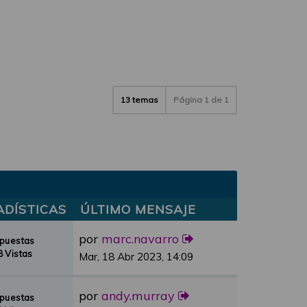
13 temas
Página
1
de
1
ADÍSTICAS
ÚLTIMO MENSAJE
por
marc.navarro
spuestas
 Vistas
Mar, 18 Abr 2023, 14:09
por
andy.murray
spuestas