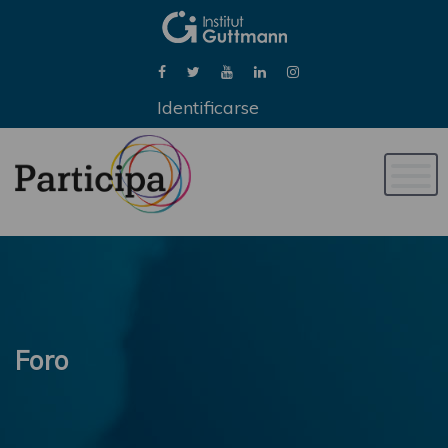
Identificarse
Naveg
de
palan
Foro