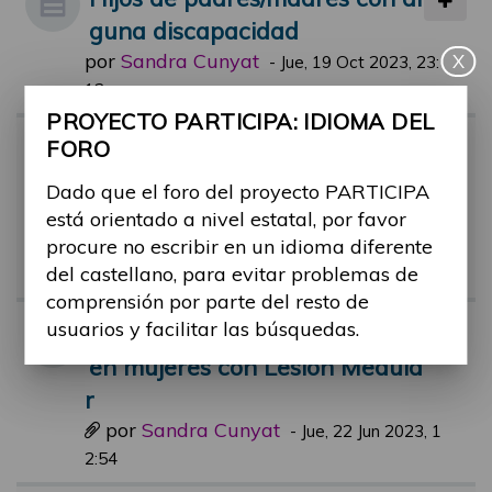
guna discapacidad
por
Sandra Cunyat
X
-
Jue, 19 Oct 2023, 23:
12
PROYECTO PARTICIPA: IDIOMA DEL
Hallazgos sobre paternidad/m
FORO
aternidad con una discapacid
Dado que el foro del proyecto PARTICIPA
ad
está orientado a nivel estatal, por favor
por
Sandra Cunyat
procure no escribir en un idioma diferente
-
Mar, 09 May 2023, 0
del castellano, para evitar problemas de
1:42
comprensión por parte del resto de
usuarios y facilitar las búsquedas.
Comic informativo embarazo
en mujeres con Lesión Medula
r
por
Sandra Cunyat
-
Jue, 22 Jun 2023, 1
2:54