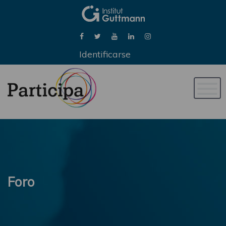
Identificarse
Naveg
de
palan
Foro