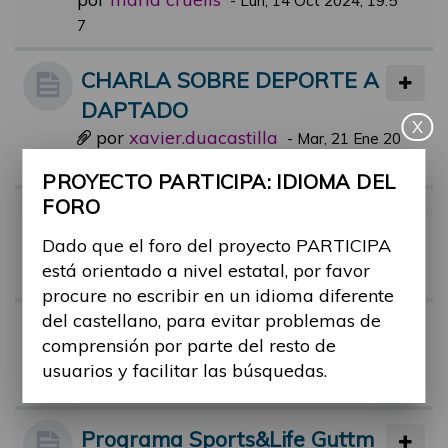
-
Lun, 14 Oct 2024, 19:5
7
CHARLA SOBRE DEPORTE A
DAPTADO
X
por
xavier.duacastilla
-
Mar, 21 Ene 20
25, 08:16
PROYECTO PARTICIPA: IDIOMA DEL
FORO
Alex Roca, deportista con disc
Dado que el foro del proyecto PARTICIPA
apacidad, en el Hormiguero!
está orientado a nivel estatal, por favor
por
alex.castan
-
Mar, 13 Jun 2023, 20:24
procure no escribir en un idioma diferente
del castellano, para evitar problemas de
Bañarme ena playa
comprensión por parte del resto de
por
ruben.taravilla
-
Lun, 09 Oct 2023,
usuarios y facilitar las búsquedas.
12:07
Programa Sports&Life Guttm