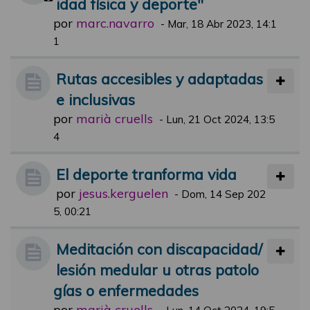
idad física y deporte"
por
marc.navarro
-
Mar, 18 Abr 2023, 14:1
1
Rutas accesibles y adaptadas
e inclusivas
por
marià cruells
-
Lun, 21 Oct 2024, 13:5
4
El deporte tranforma vida
por
jesus.kerguelen
-
Dom, 14 Sep 202
5, 00:21
Meditación con discapacidad/
lesión medular u otras patolo
gías o enfermedades
por
marià cruells