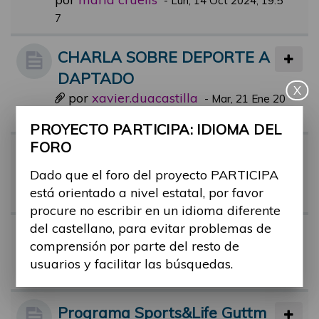
-
Lun, 14 Oct 2024, 19:5
7
CHARLA SOBRE DEPORTE A
DAPTADO
X
por
xavier.duacastilla
-
Mar, 21 Ene 20
25, 08:16
PROYECTO PARTICIPA: IDIOMA DEL
FORO
Alex Roca, deportista con disc
Dado que el foro del proyecto PARTICIPA
apacidad, en el Hormiguero!
está orientado a nivel estatal, por favor
por
alex.castan
-
Mar, 13 Jun 2023, 20:24
procure no escribir en un idioma diferente
del castellano, para evitar problemas de
Bañarme ena playa
comprensión por parte del resto de
por
ruben.taravilla
-
Lun, 09 Oct 2023,
usuarios y facilitar las búsquedas.
12:07
Programa Sports&Life Guttm