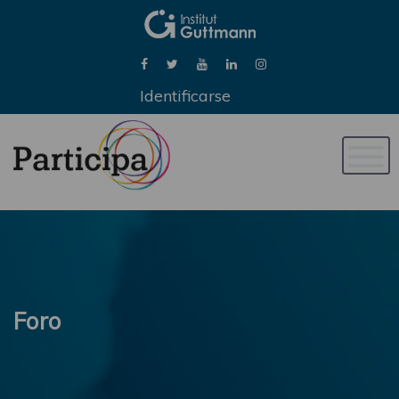
Identificarse
Naveg
de
palan
Foro