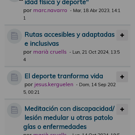
idad física y deporte"
por
marc.navarro
-
Mar, 18 Abr 2023, 14:1
1
Rutas accesibles y adaptadas
e inclusivas
por
marià cruells
-
Lun, 21 Oct 2024, 13:5
4
El deporte tranforma vida
por
jesus.kerguelen
-
Dom, 14 Sep 202
5, 00:21
Meditación con discapacidad/
lesión medular u otras patolo
gías o enfermedades
por
marià cruells