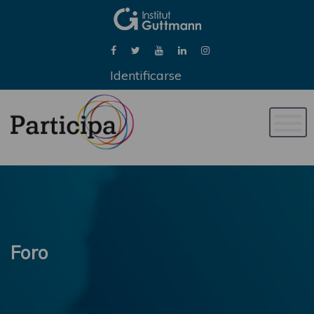
Identificarse
Naveg
de
palan
Foro