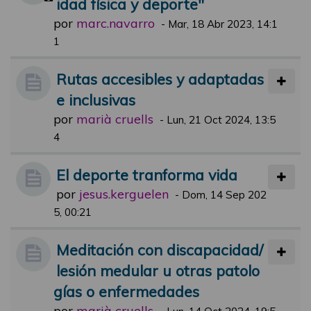
idad física y deporte"
por
marc.navarro
-
Mar, 18 Abr 2023, 14:1
1
Rutas accesibles y adaptadas
e inclusivas
por
marià cruells
-
Lun, 21 Oct 2024, 13:5
4
El deporte tranforma vida
por
jesus.kerguelen
-
Dom, 14 Sep 202
5, 00:21
Meditación con discapacidad/
lesión medular u otras patolo
gías o enfermedades
por
marià cruells