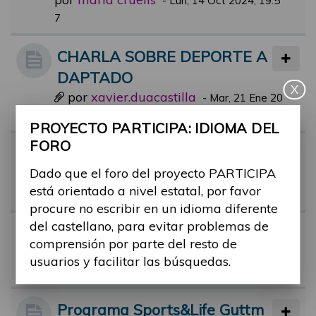
-
Lun, 14 Oct 2024, 19:5
7
CHARLA SOBRE DEPORTE A
DAPTADO
X
por
xavier.duacastilla
-
Mar, 21 Ene 20
25, 08:16
PROYECTO PARTICIPA: IDIOMA DEL
FORO
Alex Roca, deportista con disc
Dado que el foro del proyecto PARTICIPA
apacidad, en el Hormiguero!
está orientado a nivel estatal, por favor
por
alex.castan
-
Mar, 13 Jun 2023, 20:24
procure no escribir en un idioma diferente
del castellano, para evitar problemas de
Bañarme ena playa
comprensión por parte del resto de
por
ruben.taravilla
-
Lun, 09 Oct 2023,
usuarios y facilitar las búsquedas.
12:07
Programa Sports&Life Guttm