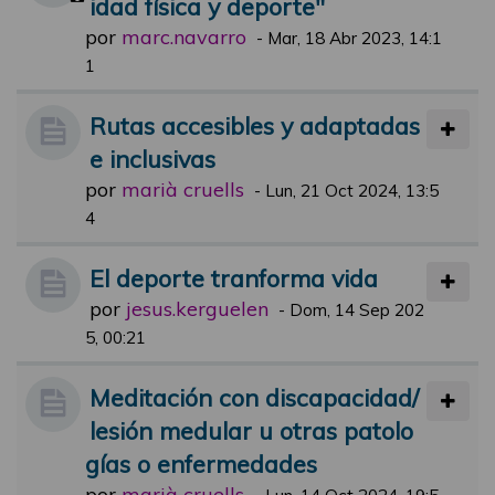
idad física y deporte"
por
marc.navarro
-
Mar, 18 Abr 2023, 14:1
1
Rutas accesibles y adaptadas
e inclusivas
por
marià cruells
-
Lun, 21 Oct 2024, 13:5
4
El deporte tranforma vida
por
jesus.kerguelen
-
Dom, 14 Sep 202
5, 00:21
Meditación con discapacidad/
lesión medular u otras patolo
gías o enfermedades
por
marià cruells