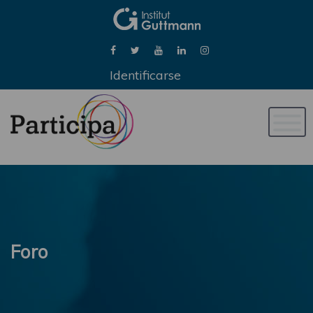
Identificarse
Naveg
de
palan
Foro