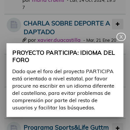
-
Lun, 14 Oct 2024, 19:5
7
CHARLA SOBRE DEPORTE A
DAPTADO
X
por
xavier.duacastilla
-
Mar, 21 Ene 20
25, 08:16
PROYECTO PARTICIPA: IDIOMA DEL
FORO
Alex Roca, deportista con disc
Dado que el foro del proyecto PARTICIPA
apacidad, en el Hormiguero!
está orientado a nivel estatal, por favor
por
alex.castan
-
Mar, 13 Jun 2023, 20:24
procure no escribir en un idioma diferente
del castellano, para evitar problemas de
Bañarme ena playa
comprensión por parte del resto de
por
ruben.taravilla
-
Lun, 09 Oct 2023,
usuarios y facilitar las búsquedas.
12:07
Programa Sports&Life Guttm