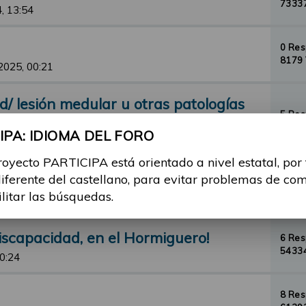
73337
, 13:54
0 Re
8179 
2025, 00:21
/ lesión medular u otras patologías
5 Re
73414
PA: IDIOMA DEL FORO
, 19:57
royecto PARTICIPA está orientado a nivel estatal, por
diferente del castellano, para evitar problemas de co
 ADAPTADO
1 Re
ilitar las búsquedas.
28954
Ene 2025, 08:16
iscapacidad, en el Hormiguero!
6 Re
54334
20:24
8 Re