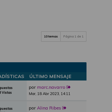
10 temas
Página
1
de
1
ADÍSTICAS
ÚLTIMO MENSAJE
por
marc.navarro
spuestas
 Vistas
Mar, 18 Abr 2023, 14:11
por
Alina Ribes
spuestas