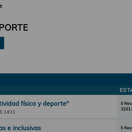
e
EPORTE
EST
ividad física y deporte"
0 Re
32013
3, 14:11
s e inclusivas
5 Re