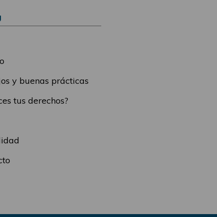
Ú
o
os y buenas prácticas
es tus derechos?
lidad
cto