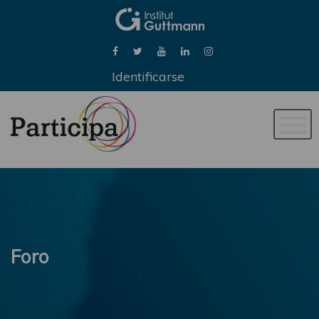
Identificarse
Naveg
de
palan
Foro