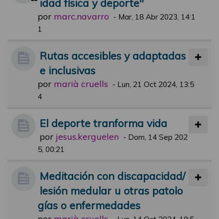
idad física y deporte"
por
marc.navarro
-
Mar, 18 Abr 2023, 14:1
1
Rutas accesibles y adaptadas
e inclusivas
por
marià cruells
-
Lun, 21 Oct 2024, 13:5
4
El deporte tranforma vida
por
jesus.kerguelen
-
Dom, 14 Sep 202
5, 00:21
Meditación con discapacidad/
lesión medular u otras patolo
gías o enfermedades
por
marià cruells