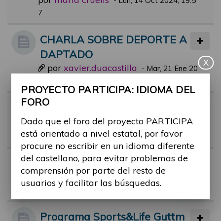
-
Lun, 14 Oct 2024, 19:5
7
CHARLA SOBRE DEPORTE A
DAPTADO
X
por
xavier.duacastilla
-
Mar, 21 Ene 20
25, 08:16
PROYECTO PARTICIPA: IDIOMA DEL
FORO
Alex Roca, deportista con disc
Dado que el foro del proyecto PARTICIPA
apacidad, en el Hormiguero!
está orientado a nivel estatal, por favor
por
alex.castan
-
Mar, 13 Jun 2023, 20:24
procure no escribir en un idioma diferente
del castellano, para evitar problemas de
Bañarme ena playa
comprensión por parte del resto de
por
ruben.taravilla
-
Lun, 09 Oct 2023,
usuarios y facilitar las búsquedas.
12:07
Programa Sports&Life Guttm