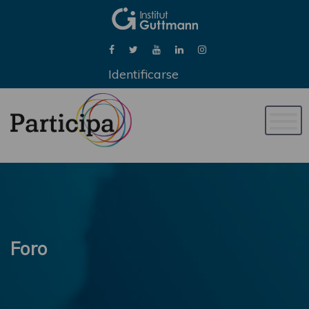
Identificarse
Naveg
de
palan
Foro