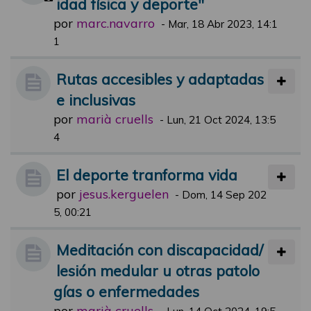
idad física y deporte"
por
marc.navarro
-
Mar, 18 Abr 2023, 14:1
1
Rutas accesibles y adaptadas
e inclusivas
por
marià cruells
-
Lun, 21 Oct 2024, 13:5
4
El deporte tranforma vida
por
jesus.kerguelen
-
Dom, 14 Sep 202
5, 00:21
Meditación con discapacidad/
lesión medular u otras patolo
gías o enfermedades
por
marià cruells