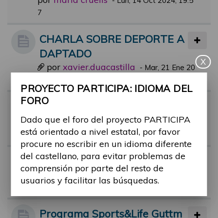
-
Lun, 14 Oct 2024, 19:5
7
CHARLA SOBRE DEPORTE A
DAPTADO
X
por
xavier.duacastilla
-
Mar, 21 Ene 20
25, 08:16
PROYECTO PARTICIPA: IDIOMA DEL
FORO
Alex Roca, deportista con disc
Dado que el foro del proyecto PARTICIPA
apacidad, en el Hormiguero!
está orientado a nivel estatal, por favor
por
alex.castan
-
Mar, 13 Jun 2023, 20:24
procure no escribir en un idioma diferente
del castellano, para evitar problemas de
Bañarme ena playa
comprensión por parte del resto de
por
ruben.taravilla
-
Lun, 09 Oct 2023,
usuarios y facilitar las búsquedas.
12:07
Programa Sports&Life Guttm