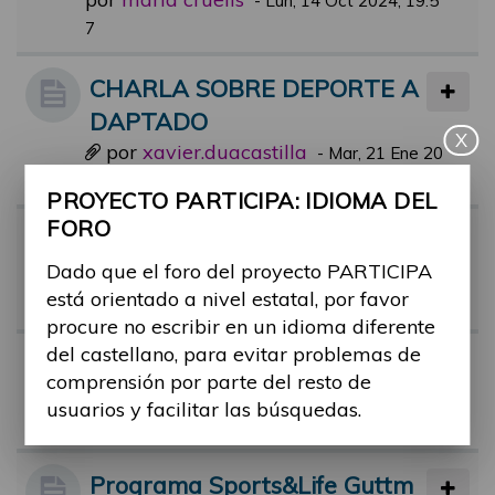
-
Lun, 14 Oct 2024, 19:5
7
CHARLA SOBRE DEPORTE A
DAPTADO
X
por
xavier.duacastilla
-
Mar, 21 Ene 20
25, 08:16
PROYECTO PARTICIPA: IDIOMA DEL
FORO
Alex Roca, deportista con disc
Dado que el foro del proyecto PARTICIPA
apacidad, en el Hormiguero!
está orientado a nivel estatal, por favor
por
alex.castan
-
Mar, 13 Jun 2023, 20:24
procure no escribir en un idioma diferente
del castellano, para evitar problemas de
Bañarme ena playa
comprensión por parte del resto de
por
ruben.taravilla
-
Lun, 09 Oct 2023,
usuarios y facilitar las búsquedas.
12:07
Programa Sports&Life Guttm