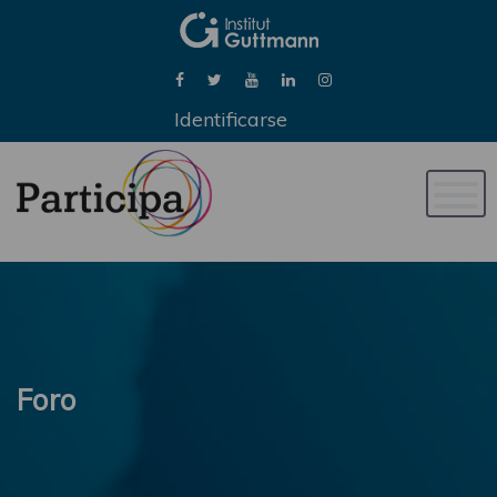
Identificarse
Naveg
de
palan
Foro