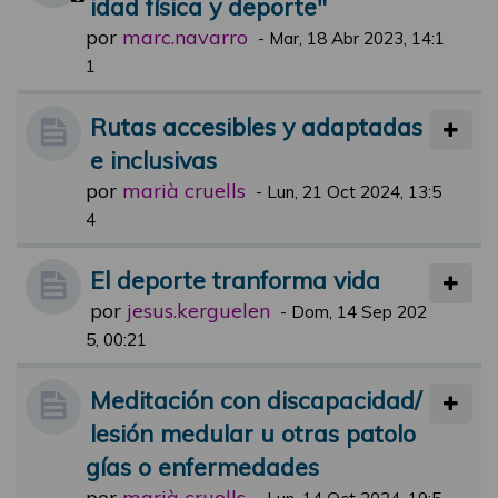
idad física y deporte"
por
marc.navarro
-
Mar, 18 Abr 2023, 14:1
1
Rutas accesibles y adaptadas
e inclusivas
por
marià cruells
-
Lun, 21 Oct 2024, 13:5
4
El deporte tranforma vida
por
jesus.kerguelen
-
Dom, 14 Sep 202
5, 00:21
Meditación con discapacidad/
lesión medular u otras patolo
gías o enfermedades
por
marià cruells