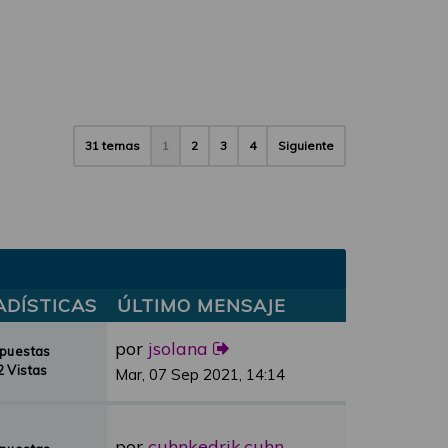
31 temas
1
2
3
4
Siguiente
ADÍSTICAS
ÚLTIMO MENSAJE
por
jsolana
spuestas
 Vistas
Mar, 07 Sep 2021, 14:14
por
cuhnkedrik.cuhnkedrik