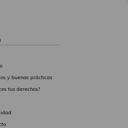
Ú
o
os y buenas prácticas
es tus derechos?
lidad
cto