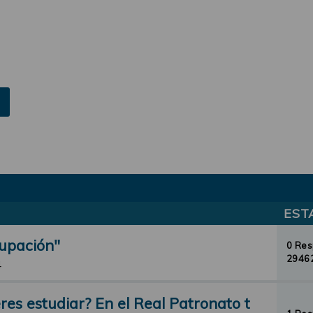
EST
cupación"
0 Re
29462
4
res estudiar? En el Real Patronato t