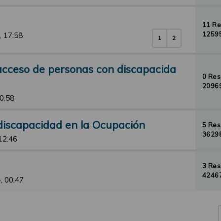
11 R
12595
, 17:58
1
2
 acceso de personas con discapacida
0 Re
20969
10:58
discapacidad en la Ocupación
5 Re
36298
12:46
3 Re
42467
, 00:47