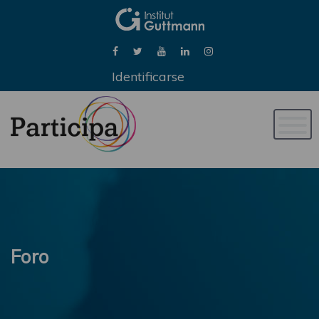
Identificarse
Naveg
de
palan
Foro