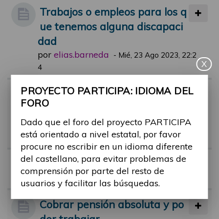
Trabajos o empleos para los q
ue tenemos alguna discapaci
dad
por
elias.barneda
-
Mié, 23 Ago 2023, 22:2
X
4
PROYECTO PARTICIPA: IDIOMA DEL
Alrededor del 56% de los emp
FORO
rendedores con discapacidad
Dado que el foro del proyecto PARTICIPA
crea trabajo
está orientado a nivel estatal, por favor
por
Alina Ribes
-
Mar, 17 Oct 2023, 11:30
procure no escribir en un idioma diferente
del castellano, para evitar problemas de
Entrevista de Laia de OXFAM
comprensión por parte del resto de
por
robert.de
-
Jue, 13 Oct 2022, 13:21
usuarios y facilitar las búsquedas.
Cobrar pensión absoluta y po
der trabajar