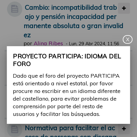
Cambio: incompatibilidad trab
ajo y pensión incapacidad per
manente absoluta o gran invalid
ez
X
por
Alina Ribes
-
Lun, 29 Abr 2024, 11:56
PROYECTO PARTICIPA: IDIOMA DEL
Riesgo de pobreza en person
FORO
as con discapacidad
Dado que el foro del proyecto PARTICIPA
por
Alina Ribes
-
Vie, 01 Mar 2024, 11:44
está orientado a nivel estatal, por favor
procure no escribir en un idioma diferente
Tribunal médico y dudas
del castellano, para evitar problemas de
por
monica.castro
-
Mar, 26 Jul 2022, 1
comprensión por parte del resto de
7:58
usuarios y facilitar las búsquedas.
Normativa para facilitar el ac
ceso de personas con discapa