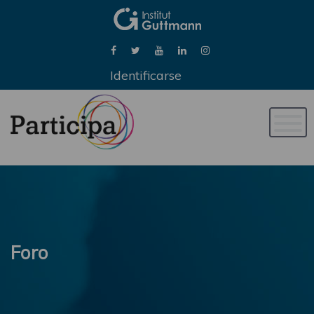
Identificarse
Naveg
de
palan
Foro