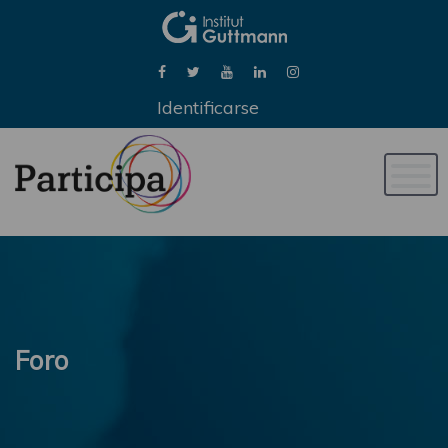
Identificarse
Naveg
de
palan
Foro