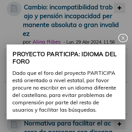
Cambio: incompatibilidad trab
ajo y pensión incapacidad per
manente absoluta o gran invalid
ez
X
por
Alina Ribes
-
Lun, 29 Abr 2024, 11:56
PROYECTO PARTICIPA: IDIOMA DEL
Riesgo de pobreza en person
FORO
as con discapacidad
Dado que el foro del proyecto PARTICIPA
por
Alina Ribes
-
Vie, 01 Mar 2024, 11:44
está orientado a nivel estatal, por favor
procure no escribir en un idioma diferente
Tribunal médico y dudas
del castellano, para evitar problemas de
por
monica.castro
-
Mar, 26 Jul 2022, 1
comprensión por parte del resto de
7:58
usuarios y facilitar las búsquedas.
Normativa para facilitar el ac
ceso de personas con discapa