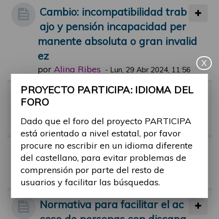
Cambio: incompatibilidad trab
ajo y pensión incapacidad per
manente absoluta o gran invalid
ez
X
por
Alina Ribes
-
Lun, 29 Abr 2024, 11:56
PROYECTO PARTICIPA: IDIOMA DEL
Riesgo de pobreza en person
FORO
as con discapacidad
Dado que el foro del proyecto PARTICIPA
por
Alina Ribes
-
Vie, 01 Mar 2024, 11:44
está orientado a nivel estatal, por favor
procure no escribir en un idioma diferente
Tribunal médico y dudas
del castellano, para evitar problemas de
por
monica.castro
-
Mar, 26 Jul 2022, 1
comprensión por parte del resto de
7:58
usuarios y facilitar las búsquedas.
Normativa para facilitar el ac
ceso de personas con discapa