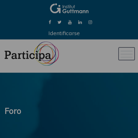
Identificarse
Naveg
de
palan
Foro