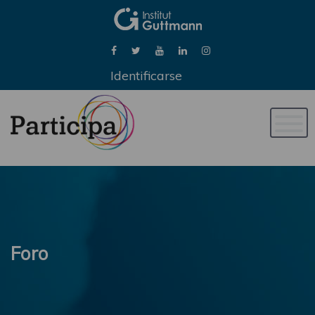
Identificarse
Naveg
de
palan
Foro