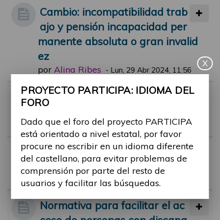
Cambio: incompatibilidad trab
ajo y pensión incapacidad per
manente absoluta o gran invalid
ez
X
por
Alina Ribes
-
Lun, 29 Abr 2024, 11:56
PROYECTO PARTICIPA: IDIOMA DEL
Riesgo de pobreza en person
FORO
as con discapacidad
Dado que el foro del proyecto PARTICIPA
por
Alina Ribes
-
Vie, 01 Mar 2024, 11:44
está orientado a nivel estatal, por favor
procure no escribir en un idioma diferente
Tribunal médico y dudas
del castellano, para evitar problemas de
por
monica.castro
-
Mar, 26 Jul 2022, 1
comprensión por parte del resto de
7:58
usuarios y facilitar las búsquedas.
Normativa para facilitar el ac
ceso de personas con discapa