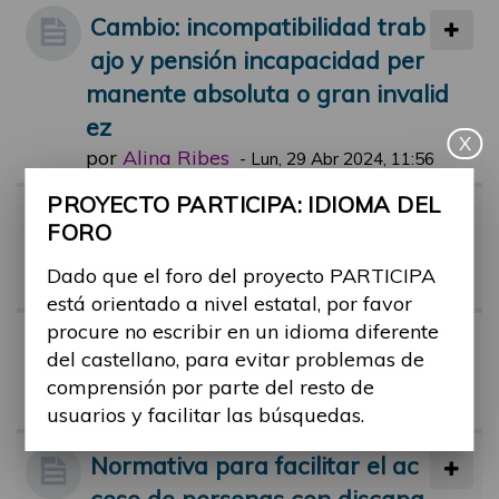
Cambio: incompatibilidad trab
ajo y pensión incapacidad per
manente absoluta o gran invalid
ez
X
por
Alina Ribes
-
Lun, 29 Abr 2024, 11:56
PROYECTO PARTICIPA: IDIOMA DEL
Riesgo de pobreza en person
FORO
as con discapacidad
Dado que el foro del proyecto PARTICIPA
por
Alina Ribes
-
Vie, 01 Mar 2024, 11:44
está orientado a nivel estatal, por favor
procure no escribir en un idioma diferente
Tribunal médico y dudas
del castellano, para evitar problemas de
por
monica.castro
-
Mar, 26 Jul 2022, 1
comprensión por parte del resto de
7:58
usuarios y facilitar las búsquedas.
Normativa para facilitar el ac
ceso de personas con discapa