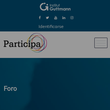
Identificarse
Naveg
de
palan
Foro