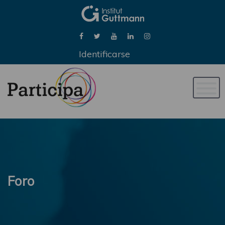
Identificarse
Naveg
de
palan
Foro