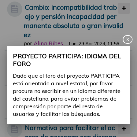
Cambio: incompatibilidad trab
ajo y pensión incapacidad per
manente absoluta o gran invalid
ez
X
por
Alina Ribes
-
Lun, 29 Abr 2024, 11:56
PROYECTO PARTICIPA: IDIOMA DEL
Riesgo de pobreza en person
FORO
as con discapacidad
Dado que el foro del proyecto PARTICIPA
por
Alina Ribes
-
Vie, 01 Mar 2024, 11:44
está orientado a nivel estatal, por favor
procure no escribir en un idioma diferente
Tribunal médico y dudas
del castellano, para evitar problemas de
por
monica.castro
-
Mar, 26 Jul 2022, 1
comprensión por parte del resto de
7:58
usuarios y facilitar las búsquedas.
Normativa para facilitar el ac
ceso de personas con discapa