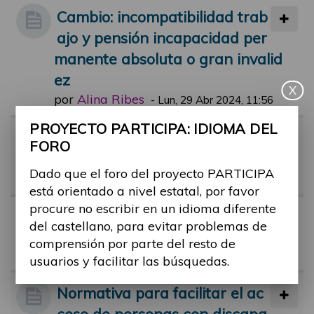
Cambio: incompatibilidad trab
ajo y pensión incapacidad per
manente absoluta o gran invalid
ez
X
por
Alina Ribes
-
Lun, 29 Abr 2024, 11:56
PROYECTO PARTICIPA: IDIOMA DEL
Riesgo de pobreza en person
FORO
as con discapacidad
Dado que el foro del proyecto PARTICIPA
por
Alina Ribes
-
Vie, 01 Mar 2024, 11:44
está orientado a nivel estatal, por favor
procure no escribir en un idioma diferente
Tribunal médico y dudas
del castellano, para evitar problemas de
por
monica.castro
-
Mar, 26 Jul 2022, 1
comprensión por parte del resto de
7:58
usuarios y facilitar las búsquedas.
Normativa para facilitar el ac
ceso de personas con discapa