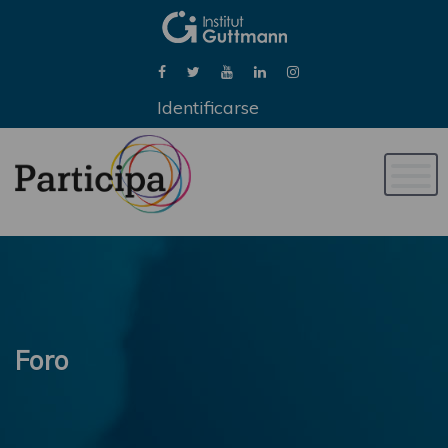
Identificarse
Naveg
de
palan
Foro