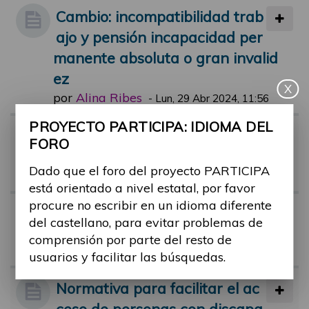
Cambio: incompatibilidad trab
ajo y pensión incapacidad per
manente absoluta o gran invalid
ez
X
por
Alina Ribes
-
Lun, 29 Abr 2024, 11:56
PROYECTO PARTICIPA: IDIOMA DEL
Riesgo de pobreza en person
FORO
as con discapacidad
Dado que el foro del proyecto PARTICIPA
por
Alina Ribes
-
Vie, 01 Mar 2024, 11:44
está orientado a nivel estatal, por favor
procure no escribir en un idioma diferente
Tribunal médico y dudas
del castellano, para evitar problemas de
por
monica.castro
-
Mar, 26 Jul 2022, 1
comprensión por parte del resto de
7:58
usuarios y facilitar las búsquedas.
Normativa para facilitar el ac
ceso de personas con discapa