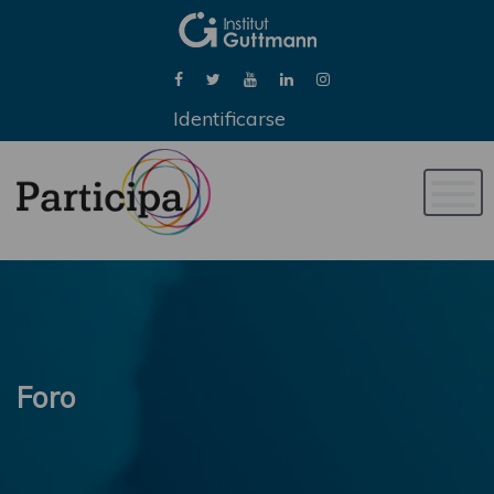
Identificarse
Naveg
de
palan
Foro