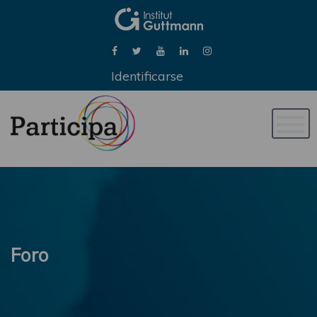
Identificarse
Naveg
de
palan
Foro