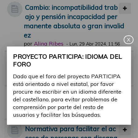
Cambio: incompatibilidad trab
ajo y pensión incapacidad per
manente absoluta o gran invalid
ez
X
por
Alina Ribes
-
Lun, 29 Abr 2024, 11:56
PROYECTO PARTICIPA: IDIOMA DEL
Riesgo de pobreza en person
FORO
as con discapacidad
Dado que el foro del proyecto PARTICIPA
por
Alina Ribes
-
Vie, 01 Mar 2024, 11:44
está orientado a nivel estatal, por favor
procure no escribir en un idioma diferente
Tribunal médico y dudas
del castellano, para evitar problemas de
por
monica.castro
-
Mar, 26 Jul 2022, 1
comprensión por parte del resto de
7:58
usuarios y facilitar las búsquedas.
Normativa para facilitar el ac
ceso de personas con discapa