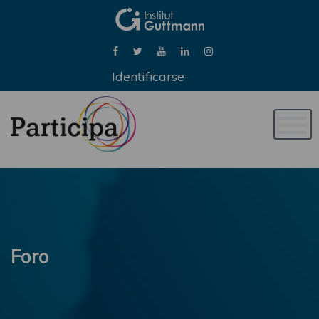
Identificarse
Naveg
de
palan
Foro