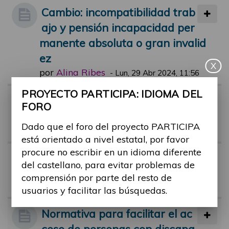
Cambio: incompatibilidad trab
ajo y pensión incapacidad per
manente absoluta o gran invalid
ez
X
por
Alina Ribes
-
Lun, 29 Abr 2024, 11:56
PROYECTO PARTICIPA: IDIOMA DEL
Riesgo de pobreza en person
FORO
as con discapacidad
Dado que el foro del proyecto PARTICIPA
por
Alina Ribes
-
Vie, 01 Mar 2024, 11:44
está orientado a nivel estatal, por favor
procure no escribir en un idioma diferente
Tribunal médico y dudas
del castellano, para evitar problemas de
por
monica.castro
-
Mar, 26 Jul 2022, 1
comprensión por parte del resto de
7:58
usuarios y facilitar las búsquedas.
Normativa para facilitar el ac
ceso de personas con discapa