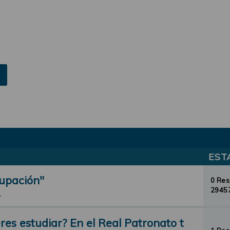
EST
cupación"
0 Re
29457
4
res estudiar? En el Real Patronato t