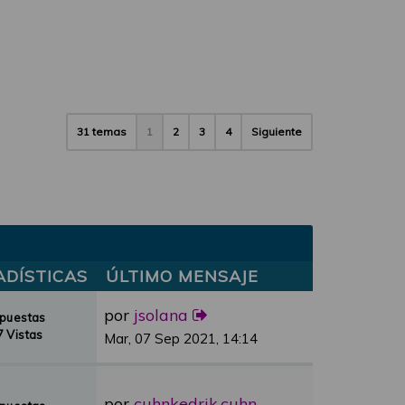
31 temas
1
2
3
4
Siguiente
ADÍSTICAS
ÚLTIMO MENSAJE
por
jsolana
spuestas
 Vistas
Mar, 07 Sep 2021, 14:14
por
cuhnkedrik.cuhnkedrik