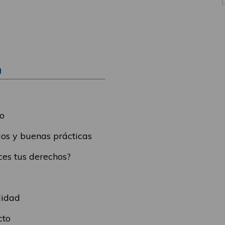
Ú
o
os y buenas prácticas
es tus derechos?
lidad
cto