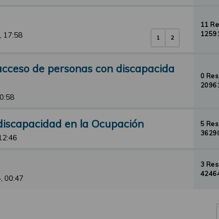
11 R
12591
, 17:58
1
2
 acceso de personas con discapacida
0 Re
20961
10:58
discapacidad en la Ocupación
5 Re
36290
12:46
3 Re
42464
, 00:47