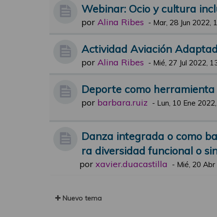
Webinar: Ocio y cultura incl
por
Alina Ribes
-
Mar, 28 Jun 2022, 
Actividad Aviación Adapta
por
Alina Ribes
-
Mié, 27 Jul 2022, 1
Deporte como herramienta 
por
barbara.ruiz
-
Lun, 10 Ene 2022,
Danza integrada o como bail
ra diversidad funcional o sin
por
xavier.duacastilla
-
Mié, 20 Abr
Nuevo tema