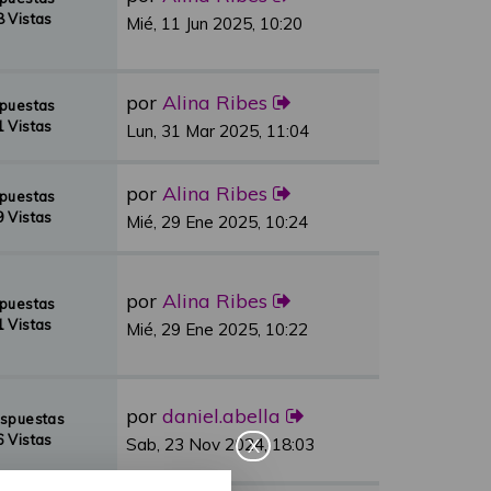
 Vistas
Mié, 11 Jun 2025, 10:20
por
Alina Ribes
spuestas
 Vistas
Lun, 31 Mar 2025, 11:04
por
Alina Ribes
spuestas
 Vistas
Mié, 29 Ene 2025, 10:24
por
Alina Ribes
spuestas
 Vistas
Mié, 29 Ene 2025, 10:22
por
daniel.abella
espuestas
 Vistas
Sab, 23 Nov 2024, 18:03
X