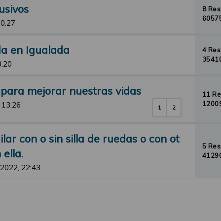
usivos
8 Re
60575
10:27
da en Igualada
4 Re
35410
3:20
para mejorar nuestras vidas
11 R
12009
 13:26
1
2
ar con o sin silla de ruedas o con ot
5 Re
 ella.
41290
 2022, 22:43