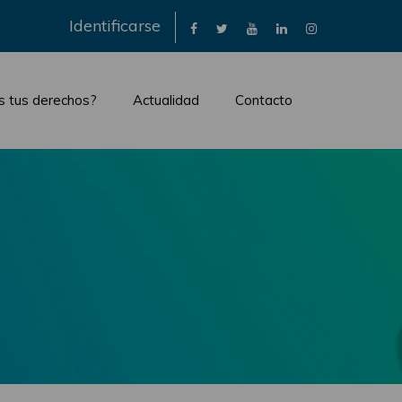
×
Identificarse
s tus derechos?
Actualidad
Contacto