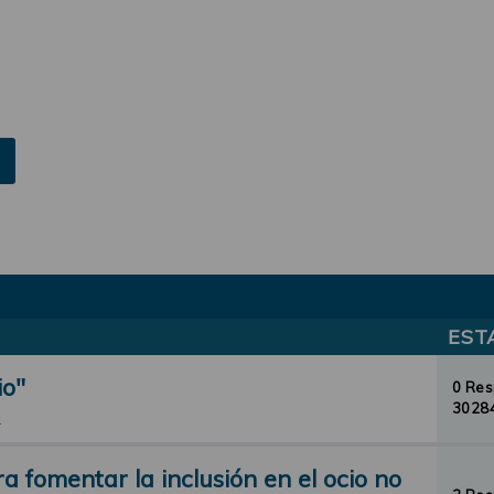
EST
io"
0 Re
30284
1
a fomentar la inclusión en el ocio no