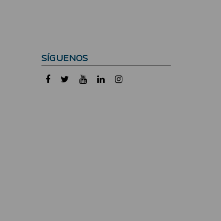
SÍGUENOS