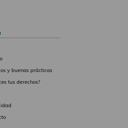
Ú
o
os y buenas prácticas
es tus derechos?
lidad
cto