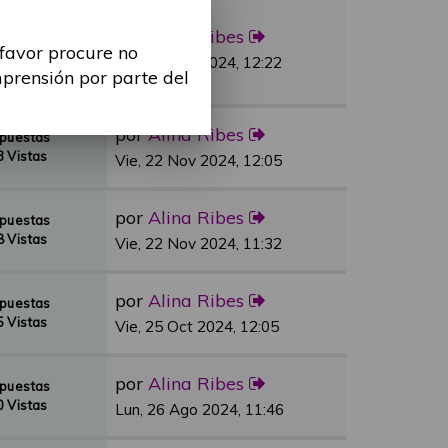
por
Alina Ribes
spuestas
 favor procure no
 Vistas
Vie, 22 Nov 2024, 12:22
mprensión por parte del
por
Alina Ribes
spuestas
 Vistas
Vie, 22 Nov 2024, 12:05
por
Alina Ribes
spuestas
 Vistas
Vie, 22 Nov 2024, 11:32
por
Alina Ribes
spuestas
 Vistas
Vie, 25 Oct 2024, 12:05
por
Alina Ribes
spuestas
 Vistas
Lun, 26 Ago 2024, 11:46