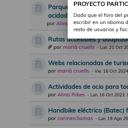
PROYECTO PARTICI
Parque de atracciones con 
acidad en plantilla
Dado que el foro del p
escribir en un idioma 
por
Alina Ribes
-
Mar, 25 Jun 2024, 1
resto de usuarios y fac
Rutas accesibles y adaptada
por
marià cruells
-
Lun, 21 Oct 2
Webs relacionadas de turis
por
marià cruells
-
Vie, 18 Oct 2024
Actividades de ocio para to
por
Alina Ribes
-
Lun, 16 Oct 2023, 
Handbike eléctrico (Batec) 
por
carmen.llamas
-
Lun, 19 Ago 20