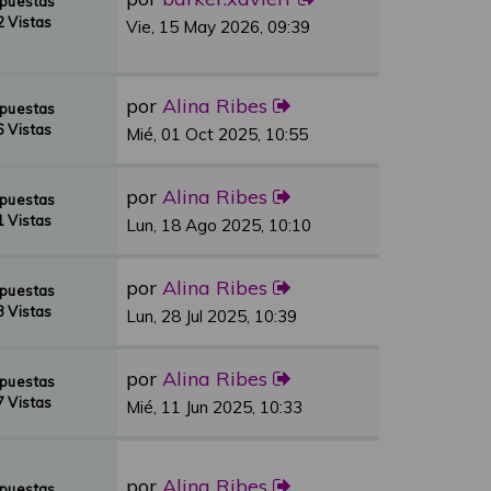
spuestas
 Vistas
Vie, 15 May 2026, 09:39
por
Alina Ribes
spuestas
 Vistas
Mié, 01 Oct 2025, 10:55
por
Alina Ribes
spuestas
 Vistas
Lun, 18 Ago 2025, 10:10
por
Alina Ribes
spuestas
 Vistas
Lun, 28 Jul 2025, 10:39
por
Alina Ribes
spuestas
 Vistas
Mié, 11 Jun 2025, 10:33
por
Alina Ribes
spuestas