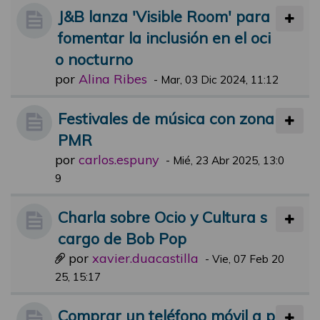
J&B lanza 'Visible Room' para
fomentar la inclusión en el oci
o nocturno
por
Alina Ribes
-
Mar, 03 Dic 2024, 11:12
Festivales de música con zona
PMR
por
carlos.espuny
-
Mié, 23 Abr 2025, 13:0
9
Charla sobre Ocio y Cultura s
cargo de Bob Pop
por
xavier.duacastilla
-
Vie, 07 Feb 20
25, 15:17
Comprar un teléfono móvil a p