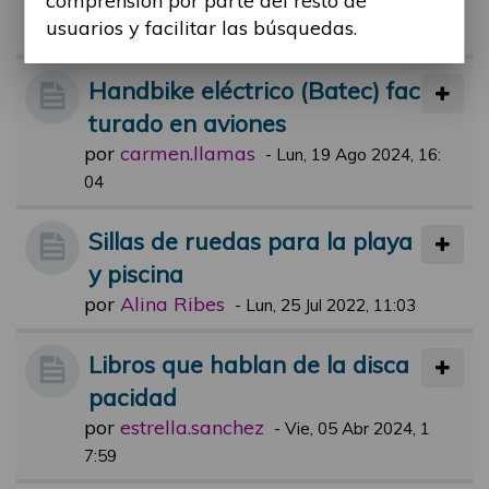
comprensión por parte del resto de
usuarios y facilitar las búsquedas.
por
Alina Ribes
-
Lun, 16 Oct 2023, 12:33
Handbike eléctrico (Batec) fac
turado en aviones
por
carmen.llamas
-
Lun, 19 Ago 2024, 16:
04
Sillas de ruedas para la playa
y piscina
por
Alina Ribes
-
Lun, 25 Jul 2022, 11:03
Libros que hablan de la disca
pacidad
por
estrella.sanchez
-
Vie, 05 Abr 2024, 1
7:59