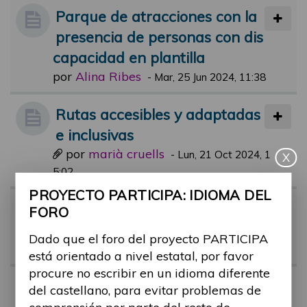
Parque de atracciones con la
presencia de personas con dis
capacidad en plantilla
por
Alina Ribes
-
Mar, 25 Jun 2024, 11:38
Rutas accesibles y adaptadas
e inclusivas
por
marià cruells
-
Lun, 21 Oct 2024, 1
X
5:02
PROYECTO PARTICIPA: IDIOMA DEL
Webs relacionadas de turism
FORO
o y ocio
Dado que el foro del proyecto PARTICIPA
por
marià cruells
-
Vie, 18 Oct 2024, 15:27
está orientado a nivel estatal, por favor
procure no escribir en un idioma diferente
Actividades de ocio para toda
del castellano, para evitar problemas de
s las personas