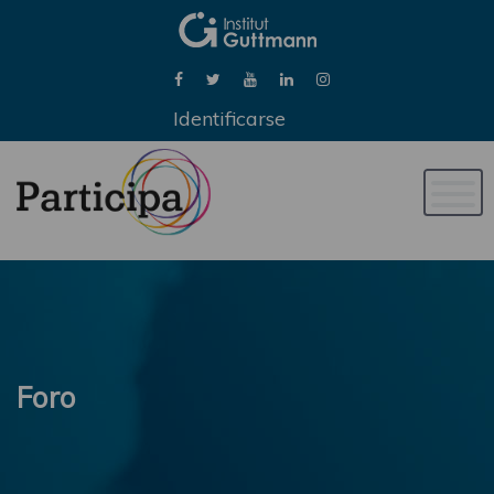
Identificarse
Naveg
de
palan
Foro