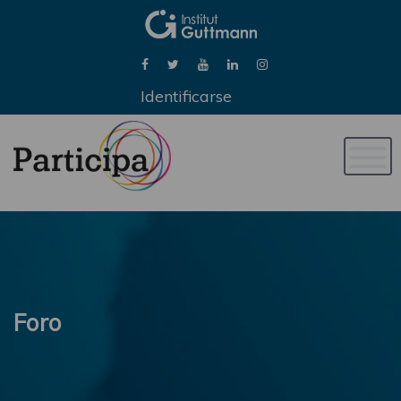
Identificarse
Naveg
de
palan
Foro