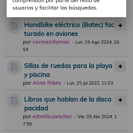
comprensión por parte del resto de
usuarios y facilitar las búsquedas.
por
Alina Ribes
-
Lun, 16 Oct 2023, 12:33
Handbike eléctrico (Batec) fac
turado en aviones
por
carmen.llamas
-
Lun, 19 Ago 2024, 16:
04
Sillas de ruedas para la playa
y piscina
por
Alina Ribes
-
Lun, 25 Jul 2022, 11:03
Libros que hablan de la disca
pacidad
por
estrella.sanchez
-
Vie, 05 Abr 2024, 1
7:59