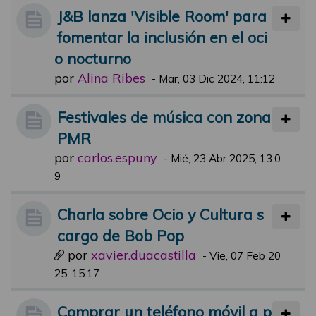
J&B lanza 'Visible Room' para
fomentar la inclusión en el oci
o nocturno
por
Alina Ribes
-
Mar, 03 Dic 2024, 11:12
Festivales de música con zona
PMR
por
carlos.espuny
-
Mié, 23 Abr 2025, 13:0
9
Charla sobre Ocio y Cultura s
cargo de Bob Pop
por
xavier.duacastilla
-
Vie, 07 Feb 20
25, 15:17
Comprar un teléfono móvil a p