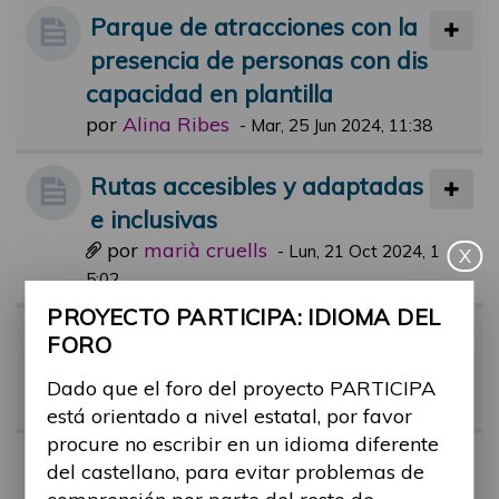
Parque de atracciones con la
presencia de personas con dis
capacidad en plantilla
por
Alina Ribes
-
Mar, 25 Jun 2024, 11:38
Rutas accesibles y adaptadas
e inclusivas
por
marià cruells
-
Lun, 21 Oct 2024, 1
X
5:02
PROYECTO PARTICIPA: IDIOMA DEL
Webs relacionadas de turism
FORO
o y ocio
Dado que el foro del proyecto PARTICIPA
por
marià cruells
-
Vie, 18 Oct 2024, 15:27
está orientado a nivel estatal, por favor
procure no escribir en un idioma diferente
Actividades de ocio para toda
del castellano, para evitar problemas de
s las personas