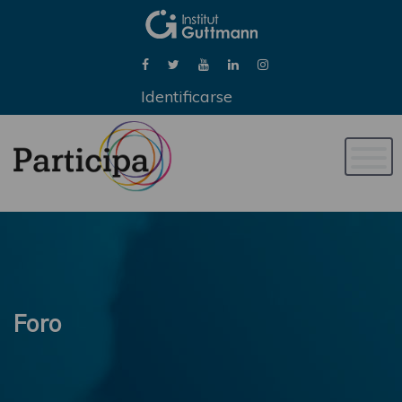
Identificarse
Naveg
de
palan
Foro