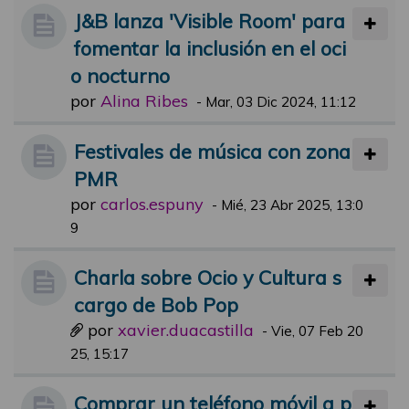
J&B lanza 'Visible Room' para
fomentar la inclusión en el oci
o nocturno
por
Alina Ribes
-
Mar, 03 Dic 2024, 11:12
Festivales de música con zona
PMR
por
carlos.espuny
-
Mié, 23 Abr 2025, 13:0
9
Charla sobre Ocio y Cultura s
cargo de Bob Pop
por
xavier.duacastilla
-
Vie, 07 Feb 20
25, 15:17
Comprar un teléfono móvil a p