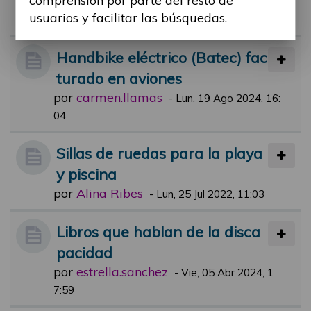
comprensión por parte del resto de
usuarios y facilitar las búsquedas.
por
Alina Ribes
-
Lun, 16 Oct 2023, 12:33
Handbike eléctrico (Batec) fac
turado en aviones
por
carmen.llamas
-
Lun, 19 Ago 2024, 16:
04
Sillas de ruedas para la playa
y piscina
por
Alina Ribes
-
Lun, 25 Jul 2022, 11:03
Libros que hablan de la disca
pacidad
por
estrella.sanchez
-
Vie, 05 Abr 2024, 1
7:59