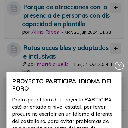
Parque de atracciones con la
presencia de personas con dis
capacidad en plantilla
por
Alina Ribes
-
Mar, 25 Jun 2024, 11:38
Rutas accesibles y adaptadas
e inclusivas
por
marià cruells
-
Lun, 21 Oct 2024, 1
X
5:02
PROYECTO PARTICIPA: IDIOMA DEL
Webs relacionadas de turism
FORO
o y ocio
Dado que el foro del proyecto PARTICIPA
por
marià cruells
-
Vie, 18 Oct 2024, 15:27
está orientado a nivel estatal, por favor
procure no escribir en un idioma diferente
Actividades de ocio para toda
del castellano, para evitar problemas de
s las personas