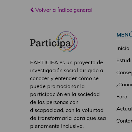
Volver a Índice general
MEN
Inicio
Estudi
PARTICIPA es un proyecto de
investigación social dirigido a
Consej
conocer y entender cómo se
¿Conoc
puede promocionar la
participación en la sociedad
Foro
de las personas con
Actua
discapacidad, con la voluntad
de transformarla para que sea
Conta
plenamente inclusiva.