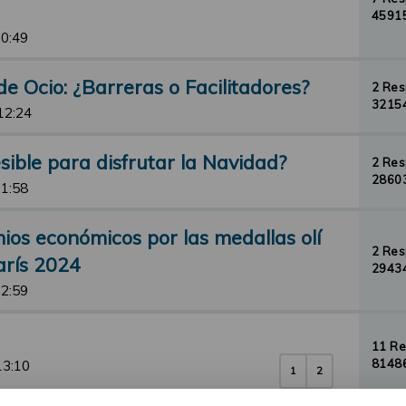
45915
10:49
e Ocio: ¿Barreras o Facilitadores?
2 Re
32154
12:24
sible para disfrutar la Navidad?
2 Re
28603
11:58
ios económicos por las medallas olí
2 Re
arís 2024
29434
12:59
11 R
81486
13:10
1
2