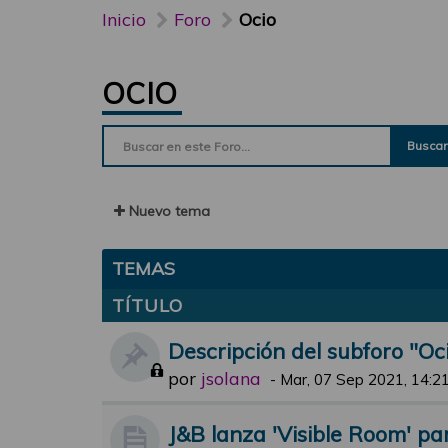
Inicio
Foro
Ocio
OCIO
Buscar
Nuevo tema
TEMAS
TÍTULO
Descripción del subforo "Oc
por
jsolana
-
Mar, 07 Sep 2021, 14:2
J&B lanza 'Visible Room' par