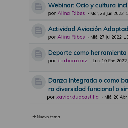
Webinar: Ocio y cultura incl
por
Alina Ribes
-
Mar, 28 Jun 2022, 
Actividad Aviación Adapta
por
Alina Ribes
-
Mié, 27 Jul 2022, 1
Deporte como herramienta 
por
barbara.ruiz
-
Lun, 10 Ene 2022,
Danza integrada o como bail
ra diversidad funcional o sin
por
xavier.duacastilla
-
Mié, 20 Abr
Nuevo tema