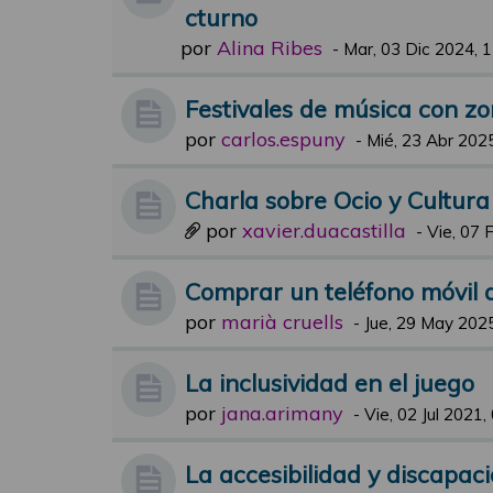
cturno
por
Alina Ribes
-
Mar, 03 Dic 2024, 
Festivales de música con 
por
carlos.espuny
-
Mié, 23 Abr 2025
Charla sobre Ocio y Cultur
por
xavier.duacastilla
-
Vie, 07 
Comprar un teléfono móvil 
por
marià cruells
-
Jue, 29 May 2025
La inclusividad en el juego
por
jana.arimany
-
Vie, 02 Jul 2021,
La accesibilidad y discapa