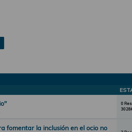
EST
io"
0 Re
30286
1
a fomentar la inclusión en el ocio no