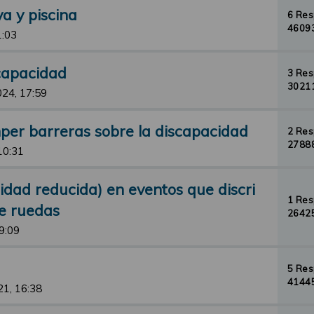
ya y piscina
6 Re
46093
1:03
scapacidad
3 Re
30211
024, 17:59
er barreras sobre la discapacidad
2 Re
27888
10:31
dad reducida) en eventos que discri
1 Re
de ruedas
26425
9:09
5 Re
41445
21, 16:38