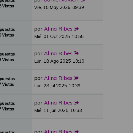
spuestas
 Vistas
Vie, 15 May 2026, 09:39
por
Alina Ribes
spuestas
 Vistas
Mié, 01 Oct 2025, 10:55
por
Alina Ribes
spuestas
 Vistas
Lun, 18 Ago 2025, 10:10
por
Alina Ribes
spuestas
 Vistas
Lun, 28 Jul 2025, 10:39
por
Alina Ribes
spuestas
 Vistas
Mié, 11 Jun 2025, 10:33
por
Alina Ribes
spuestas