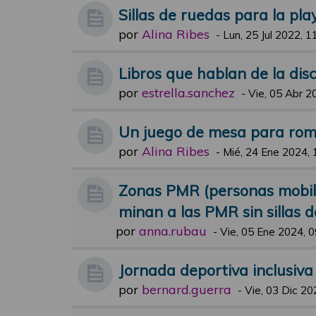
Sillas de ruedas para la pla
por
Alina Ribes
-
Lun, 25 Jul 2022, 1
Libros que hablan de la di
por
estrella.sanchez
-
Vie, 05 Abr 2
Un juego de mesa para romp
por
Alina Ribes
-
Mié, 24 Ene 2024, 
Zonas PMR (personas mobili
minan a las PMR sin sillas 
por
anna.rubau
-
Vie, 05 Ene 2024, 0
Jornada deportiva inclusiva
por
bernard.guerra
-
Vie, 03 Dic 20