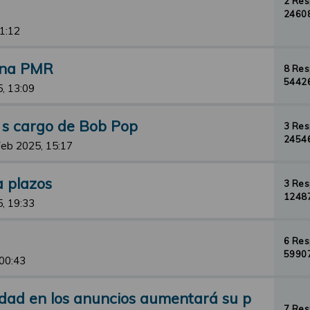
2 Re
24608
11:12
zona PMR
8 Re
54426
, 13:09
a s cargo de Bob Pop
3 Re
24546
Feb 2025, 15:17
a plazos
3 Re
12487
, 19:33
6 Re
59907
 00:43
cidad en los anuncios aumentará su p
7 Re