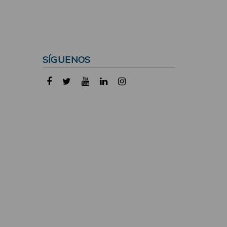
SÍGUENOS