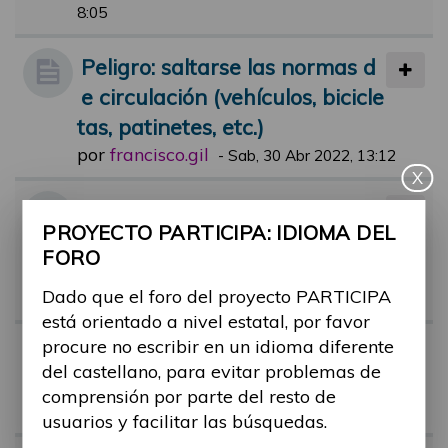
8:05
Peligro: saltarse las normas d
e circulación (vehículos, bicicle
tas, patinetes, etc.)
por
francisco.gil
-
Sab, 30 Abr 2022, 13:12
X
Adaptación temporal de más
PROYECTO PARTICIPA: IDIOMA DEL
plazas para movilidad reducid
FORO
a durante eventos populares
Dado que el foro del proyecto PARTICIPA
por
anna.rubau
-
Dom, 19 Nov 2023, 06:28
está orientado a nivel estatal, por favor
procure no escribir en un idioma diferente
Targeta azul para minusválid
del castellano, para evitar problemas de
os
comprensión por parte del resto de
por
jose.subiros
-
Jue, 30 Nov 2023, 12:52
usuarios y facilitar las búsquedas.