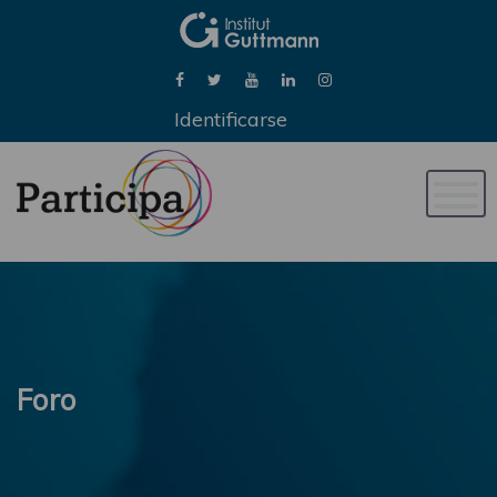
Identificarse
Naveg
de
palan
Foro