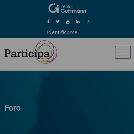
Identificarse
Naveg
de
palan
Foro