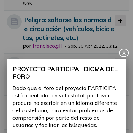
8:05
Peligro: saltarse las normas d
e circulación (vehículos, bicicle
tas, patinetes, etc.)
por
francisco.gil
-
Sab, 30 Abr 2022, 13:12
X
Adaptación temporal de más
PROYECTO PARTICIPA: IDIOMA DEL
plazas para movilidad reducid
FORO
a durante eventos populares
Dado que el foro del proyecto PARTICIPA
por
anna.rubau
-
Dom, 19 Nov 2023, 06:28
está orientado a nivel estatal, por favor
procure no escribir en un idioma diferente
Targeta azul para minusválid
del castellano, para evitar problemas de
os
comprensión por parte del resto de
por
jose.subiros
-
Jue, 30 Nov 2023, 12:52
usuarios y facilitar las búsquedas.