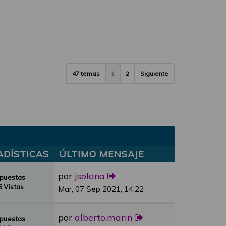
47 temas
1
2
Siguiente
ADÍSTICAS
ÚLTIMO MENSAJE
por
jsolana
spuestas
 Vistas
Mar, 07 Sep 2021, 14:22
por
alberto.marin
spuestas