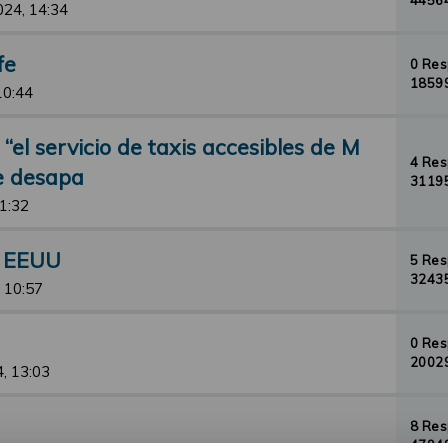
44564
024, 14:34
fe
0 Re
18599
10:44
el servicio de taxis accesibles de M
4 Re
de desapa
31195
11:32
n EEUU
5 Re
32435
 10:57
0 Re
20029
, 13:03
8 Re
47948