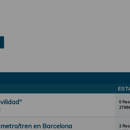
EST
vilidad"
0 Re
27686
2
 metro/tren en Barcelona
2 Re