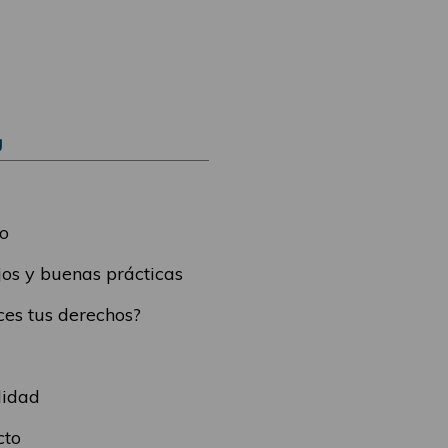
Ú
o
os y buenas prácticas
es tus derechos?
lidad
cto