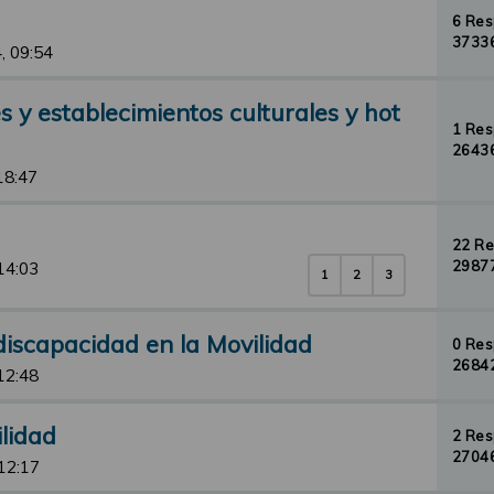
6 Re
37336
, 09:54
 y establecimientos culturales y hot
1 Re
26436
18:47
22 R
29877
14:03
1
2
3
iscapacidad en la Movilidad
0 Re
26842
12:48
ilidad
2 Re
27046
12:17