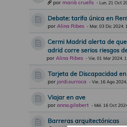
por
marià cruells
-
Lun, 21 Oct 2
Debate: tarifa única en Ren
por
Alina Ribes
-
Mar, 03 Dic 2024, 
Cermi Madrid alerta de que “
adrid corre serios riesgos 
por
Alina Ribes
-
Vie, 01 Mar 2024, 
Tarjeta de Discapacidad e
por
jordi.surroca
-
Vie, 16 Ago 2024,
Viajar en ave
por
anna.gilabert
-
Mié, 16 Oct 2024
Barreras arquitectónicas