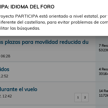
, 18:05
PA: IDIOMA DEL FORO
de circulación (vehículos, bicicletas,
royecto PARTICIPA está orientado a nivel estatal, por
8 Re
diferente del castellano, para evitar problemas de co
13766
ilitar las búsquedas.
13:12
s plazas para movilidad reducida du
7 Re
53238
 06:28
idos
4 Re
33164
12:52
durante el vuelo
14 R
11726
, 12:42
1
2