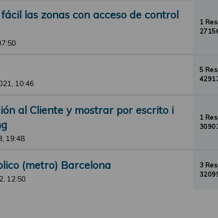
ácil las zonas con acceso de control
1 Re
27156
07:50
5 Re
42912
021, 10:46
ón al Cliente y mostrar por escrito i
1 Re
ng
30903
, 19:48
lico (metro) Barcelona
3 Re
32099
, 12:50