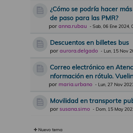
¿Cómo se podría hacer más f
de paso para las PMR?
por
anna.rubau
-
Sab, 06 Ene 2024, 
Descuentos en billetes bus
por
aurora.delgado
-
Lun, 15 Nov 2
Correo electrónico en Atenci
nformación en rótulo. Vueli
por
maria.urbano
-
Lun, 27 Nov 2023
Movilidad en transporte pub
por
susana.simo
-
Dom, 15 May 2022
Nuevo tema