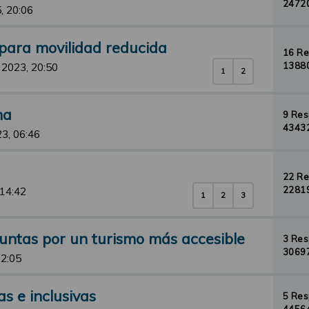
24720
, 20:06
 para movilidad reducida
16 R
13880
 2023, 20:50
1
2
na
9 Re
43432
3, 06:46
22 R
22819
 14:42
1
2
3
Juntas por un turismo más accesible
3 Re
30697
12:05
s e inclusivas
5 Re